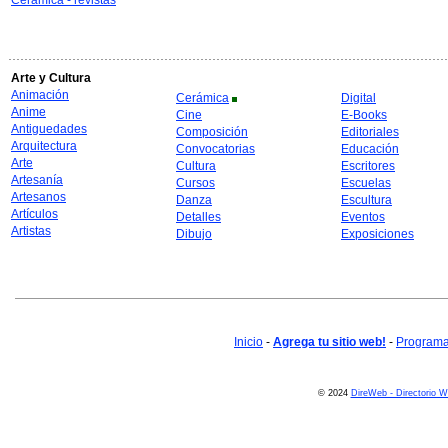
Cerámica - revistas
Arte y Cultura
Animación
Cerámica
Digital
Anime
Cine
E-Books
Antiguedades
Composición
Editoriales
Arquitectura
Convocatorias
Educación
Arte
Cultura
Escritores
Artesanía
Cursos
Escuelas
Artesanos
Danza
Escultura
Artículos
Detalles
Eventos
Artistas
Dibujo
Exposiciones
Inicio
-
Agrega tu sitio web!
-
Programa 
© 2024
DireWeb - Directorio 