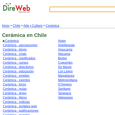
Inicio
>
Chile
>
Arte y Cultura
>
Cerámica
Cerámica
en Chile
Cerámica
Aisen
Cerámica - asociaciones
Antofagasta
Cerámica - blogs
Araucania
Cerámica - chats
Atacama
Cerámica - clasificados
Biobio
Cerámica - cursos
Coquimbo
Cerámica - directorios
De Maule
Cerámica - educación
Los Lagos
Cerámica - empleo
Magallanes
Cerámica - eventos
Metropolitana
Cerámica - foros
O´higgins
Cerámica - guías
Santiago
Cerámica - leyes
Tarapacá
Cerámica - libros
Valparaiso
Cerámica - noticias
Cerámica - portales web
Cerámica - publicaciones