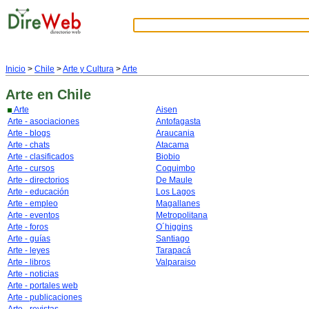
Inicio
>
Chile
>
Arte y Cultura
>
Arte
Arte
en Chile
Arte
Aisen
Arte - asociaciones
Antofagasta
Arte - blogs
Araucania
Arte - chats
Atacama
Arte - clasificados
Biobio
Arte - cursos
Coquimbo
Arte - directorios
De Maule
Arte - educación
Los Lagos
Arte - empleo
Magallanes
Arte - eventos
Metropolitana
Arte - foros
O´higgins
Arte - guías
Santiago
Arte - leyes
Tarapacá
Arte - libros
Valparaiso
Arte - noticias
Arte - portales web
Arte - publicaciones