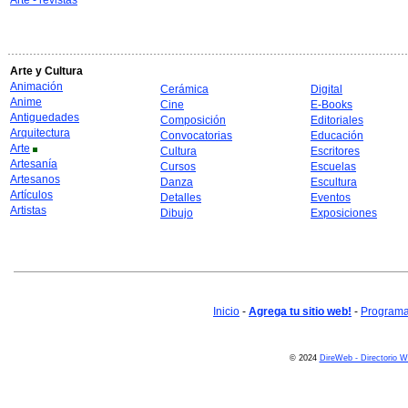
Arte - revistas
Arte y Cultura
Animación
Cerámica
Digital
Anime
Cine
E-Books
Antiguedades
Composición
Editoriales
Arquitectura
Convocatorias
Educación
Arte
Cultura
Escritores
Artesanía
Cursos
Escuelas
Artesanos
Danza
Escultura
Artículos
Detalles
Eventos
Artistas
Dibujo
Exposiciones
Inicio
-
Agrega tu sitio web!
-
Programa 
© 2024
DireWeb - Directorio 