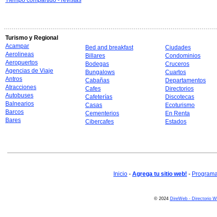
Tiempo compartido - revistas
Turismo y Regional
Acampar
Bed and breakfast
Ciudades
Aerolineas
Billares
Condominios
Aeropuertos
Bodegas
Cruceros
Agencias de Viaje
Bungalows
Cuartos
Antros
Cabañas
Departamentos
Atracciones
Cafes
Directorios
Autobuses
Cafeterías
Discotecas
Balnearios
Casas
Ecoturismo
Barcos
Cementerios
En Renta
Bares
Cibercafes
Estados
Inicio
-
Agrega tu sitio web!
-
Programa 
© 2024
DireWeb - Directorio 