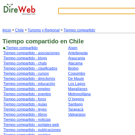
Inicio
>
Chile
>
Turismo y Regional
>
Tiempo compartido
Tiempo compartido
en Chile
Tiempo compartido
Aisen
Tiempo compartido - asociaciones
Antofagasta
Tiempo compartido - blogs
Araucania
Tiempo compartido - chats
Atacama
Tiempo compartido - clasificados
Biobio
Tiempo compartido - cursos
Coquimbo
Tiempo compartido - directorios
De Maule
Tiempo compartido - educación
Los Lagos
Tiempo compartido - empleo
Magallanes
Tiempo compartido - eventos
Metropolitana
Tiempo compartido - foros
O´higgins
Tiempo compartido - guías
Santiago
Tiempo compartido - leyes
Tarapacá
Tiempo compartido - libros
Valparaiso
Tiempo compartido - noticias
Tiempo compartido - portales web
Tiempo compartido - publicaciones