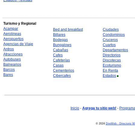
Estados - revistas
Turismo y Regional
Acampar
Bed and breakfast
Ciudades
Aerolineas
Billares
Condominios
Aeropuertos
Bodegas
Cruceros
Agencias de Viaje
Bungalows
Cuartos
Antros
Cabañas
Departamentos
Atracciones
Cafes
Directorios
Autobuses
Cafeterías
Discotecas
Balnearios
Casas
Ecoturismo
Barcos
Cementerios
En Renta
Bares
Cibercafes
Estados
Inicio
-
Agrega tu sitio web!
-
Programa 
© 2024
DireWeb - Directorio 