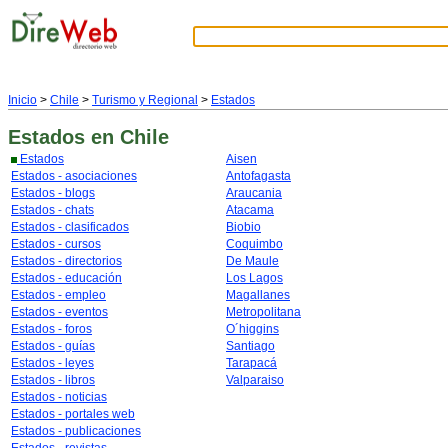
Inicio
>
Chile
>
Turismo y Regional
>
Estados
Estados
en Chile
Estados
Aisen
Estados - asociaciones
Antofagasta
Estados - blogs
Araucania
Estados - chats
Atacama
Estados - clasificados
Biobio
Estados - cursos
Coquimbo
Estados - directorios
De Maule
Estados - educación
Los Lagos
Estados - empleo
Magallanes
Estados - eventos
Metropolitana
Estados - foros
O´higgins
Estados - guías
Santiago
Estados - leyes
Tarapacá
Estados - libros
Valparaiso
Estados - noticias
Estados - portales web
Estados - publicaciones