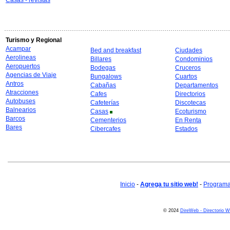
Casas - revistas
Turismo y Regional
Acampar
Bed and breakfast
Ciudades
Aerolineas
Billares
Condominios
Aeropuertos
Bodegas
Cruceros
Agencias de Viaje
Bungalows
Cuartos
Antros
Cabañas
Departamentos
Atracciones
Cafes
Directorios
Autobuses
Cafeterías
Discotecas
Balnearios
Casas
Ecoturismo
Barcos
Cementerios
En Renta
Bares
Cibercafes
Estados
Inicio
-
Agrega tu sitio web!
-
Programa 
© 2024
DireWeb - Directorio 