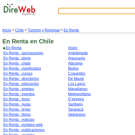
Inicio
>
Chile
>
Turismo y Regional
>
En Renta
En Renta
en Chile
En Renta
Aisen
En Renta - asociaciones
Antofagasta
En Renta - blogs
Araucania
En Renta - chats
Atacama
En Renta - clasificados
Biobio
En Renta - cursos
Coquimbo
En Renta - directorios
De Maule
En Renta - educación
Los Lagos
En Renta - empleo
Magallanes
En Renta - eventos
Metropolitana
En Renta - foros
O´higgins
En Renta - guías
Santiago
En Renta - leyes
Tarapacá
En Renta - libros
Valparaiso
En Renta - noticias
En Renta - portales web
En Renta - publicaciones