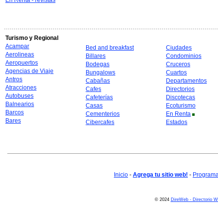
En Renta - revistas
Turismo y Regional
Acampar
Bed and breakfast
Ciudades
Aerolineas
Billares
Condominios
Aeropuertos
Bodegas
Cruceros
Agencias de Viaje
Bungalows
Cuartos
Antros
Cabañas
Departamentos
Atracciones
Cafes
Directorios
Autobuses
Cafeterías
Discotecas
Balnearios
Casas
Ecoturismo
Barcos
Cementerios
En Renta
Bares
Cibercafes
Estados
Inicio
-
Agrega tu sitio web!
-
Programa 
© 2024
DireWeb - Directorio 