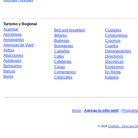
Oficinas - revistas
Turismo y Regional
Acampar
Bed and breakfast
Ciudades
Aerolineas
Billares
Condominios
Aeropuertos
Bodegas
Cruceros
Agencias de Viaje
Bungalows
Cuartos
Antros
Cabañas
Departamentos
Atracciones
Cafes
Directorios
Autobuses
Cafeterías
Discotecas
Balnearios
Casas
Ecoturismo
Barcos
Cementerios
En Renta
Bares
Cibercafes
Estados
Inicio
-
Agrega tu sitio web!
-
Programa 
© 2024
DireWeb - Directorio 