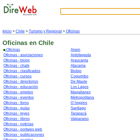
Inicio
>
Chile
>
Turismo y Regional
>
Oficinas
Oficinas
en Chile
Oficinas
Aisen
Oficinas - asociaciones
Antofagasta
Oficinas - blogs
Araucania
Oficinas - chats
Atacama
Oficinas - clasificados
Biobio
Oficinas - cursos
Coquimbo
Oficinas - directorios
De Maule
Oficinas - educación
Los Lagos
Oficinas - empleo
Magallanes
Oficinas - eventos
Metropolitana
Oficinas - foros
O´higgins
Oficinas - guías
Santiago
Oficinas - leyes
Tarapacá
Oficinas - libros
Valparaiso
Oficinas - noticias
Oficinas - portales web
Oficinas - publicaciones