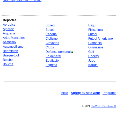
Defensa personal - revistas
Deportes
Aerobics
Boxeo
Esqui
Ajedrez
Buceo
Fisicultura
Arquería
Cacería
Futbol
Artes Marciales
Ciclismo
Futbol Americano
Atletismo
Clavados
Gimnasia
Automovilismo
Clubs
Gimnasios
Badminton
Defensa personal
Golf
Basquetbol
En general
Hockey
Beisbol
Equitación
Judo
Boliche
Esgrima
Karate
Inicio
-
Agrega tu sitio web!
-
Programa 
© 2024
DireWeb - Directorio 