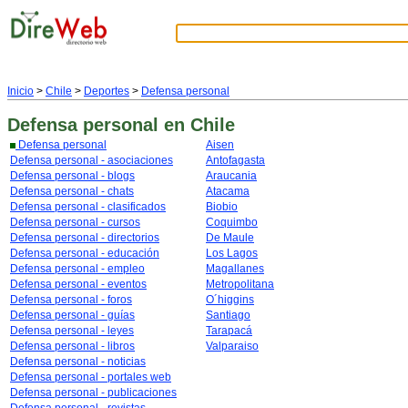
Inicio
>
Chile
>
Deportes
>
Defensa personal
Defensa personal
en Chile
Defensa personal
Aisen
Defensa personal - asociaciones
Antofagasta
Defensa personal - blogs
Araucania
Defensa personal - chats
Atacama
Defensa personal - clasificados
Biobio
Defensa personal - cursos
Coquimbo
Defensa personal - directorios
De Maule
Defensa personal - educación
Los Lagos
Defensa personal - empleo
Magallanes
Defensa personal - eventos
Metropolitana
Defensa personal - foros
O´higgins
Defensa personal - guías
Santiago
Defensa personal - leyes
Tarapacá
Defensa personal - libros
Valparaiso
Defensa personal - noticias
Defensa personal - portales web
Defensa personal - publicaciones