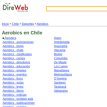
Inicio
>
Chile
>
Deportes
>
Aerobics
Aerobics
en Chile
Aerobics
Aisen
Aerobics - asociaciones
Antofagasta
Aerobics - blogs
Araucania
Aerobics - chats
Atacama
Aerobics - clasificados
Biobio
Aerobics - cursos
Coquimbo
Aerobics - directorios
De Maule
Aerobics - educación
Los Lagos
Aerobics - empleo
Magallanes
Aerobics - eventos
Metropolitana
Aerobics - foros
O´higgins
Aerobics - guías
Santiago
Aerobics - leyes
Tarapacá
Aerobics - libros
Valparaiso
Aerobics - noticias
Aerobics - portales web
Aerobics - publicaciones