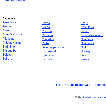
Aerobics - revistas
Deportes
Aerobics
Boxeo
Esqui
Ajedrez
Buceo
Fisicultura
Arquería
Cacería
Futbol
Artes Marciales
Ciclismo
Futbol Americano
Atletismo
Clavados
Gimnasia
Automovilismo
Clubs
Gimnasios
Badminton
Defensa personal
Golf
Basquetbol
En general
Hockey
Beisbol
Equitación
Judo
Boliche
Esgrima
Karate
Inicio
-
Agrega tu sitio web!
-
Programa 
© 2024
DireWeb - Directorio 