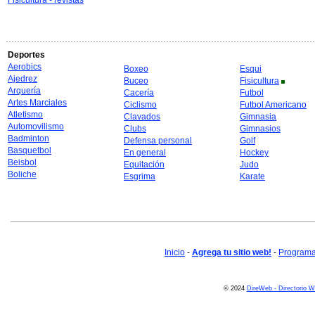
Fisicultura - revistas
Deportes
Aerobics
Boxeo
Esqui
Ajedrez
Buceo
Fisicultura
Arquería
Cacería
Futbol
Artes Marciales
Ciclismo
Futbol Americano
Atletismo
Clavados
Gimnasia
Automovilismo
Clubs
Gimnasios
Badminton
Defensa personal
Golf
Basquetbol
En general
Hockey
Beisbol
Equitación
Judo
Boliche
Esgrima
Karate
Inicio
-
Agrega tu sitio web!
-
Programa 
© 2024
DireWeb - Directorio 