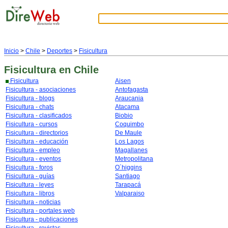
Inicio
>
Chile
>
Deportes
>
Fisicultura
Fisicultura
en Chile
Fisicultura
Aisen
Fisicultura - asociaciones
Antofagasta
Fisicultura - blogs
Araucania
Fisicultura - chats
Atacama
Fisicultura - clasificados
Biobio
Fisicultura - cursos
Coquimbo
Fisicultura - directorios
De Maule
Fisicultura - educación
Los Lagos
Fisicultura - empleo
Magallanes
Fisicultura - eventos
Metropolitana
Fisicultura - foros
O´higgins
Fisicultura - guías
Santiago
Fisicultura - leyes
Tarapacá
Fisicultura - libros
Valparaiso
Fisicultura - noticias
Fisicultura - portales web
Fisicultura - publicaciones