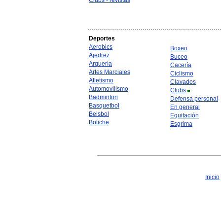
Clubs - revistas
Deportes
Aerobics
Boxeo
Ajedrez
Buceo
Arquería
Cacería
Artes Marciales
Ciclismo
Atletismo
Clavados
Automovilismo
Clubs
Badminton
Defensa personal
Basquetbol
En general
Beisbol
Equitación
Boliche
Esgrima
Inicio