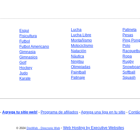
Lucha
Patineta
Esqui
Lucha Libre
Pesas
Fisicultura
Montañismo
Ping Pon
Futbol
Motociclismo
Polo
Futbol Americano
Natación
Racquetba
Gimnasia
Náutica
Ropa
Gimnasios
Ninjitsu
Rugby
Golf
Olimpiadas
Snowboar
Hockey
Paintball
Softball
Judo
Patinaje
Squash
Karate
-
Agrega tu sitio web!
-
Programa de afiliados
-
Agrega una liga en tu sitio
-
Contá
-
Web Hosting by Executive Websites
© 2024
DireWeb - Directorio Web