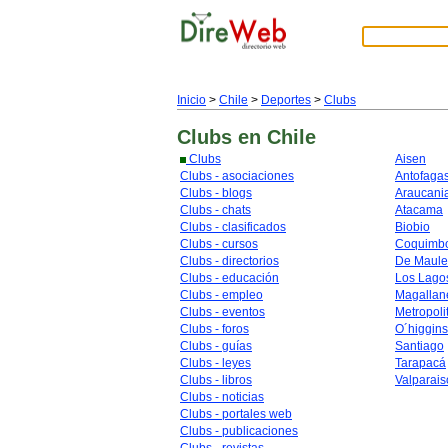
Inicio
>
Chile
>
Deportes
>
Clubs
Clubs
en Chile
Clubs
Aisen
Clubs - asociaciones
Antofaga
Clubs - blogs
Araucani
Clubs - chats
Atacama
Clubs - clasificados
Biobio
Clubs - cursos
Coquimb
Clubs - directorios
De Maule
Clubs - educación
Los Lago
Clubs - empleo
Magallan
Clubs - eventos
Metropoli
Clubs - foros
O´higgins
Clubs - guías
Santiago
Clubs - leyes
Tarapacá
Clubs - libros
Valparais
Clubs - noticias
Clubs - portales web
Clubs - publicaciones