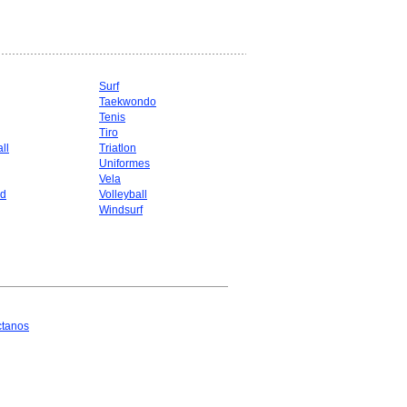
Surf
Taekwondo
g
Tenis
Tiro
ll
Triatlon
Uniformes
Vela
d
Volleyball
Windsurf
ctanos