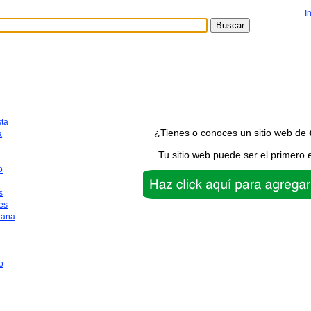
I
sta
¿Tienes o conoces un sitio web de
a
Tu sitio web puede ser el primero 
o
s
es
tana
o