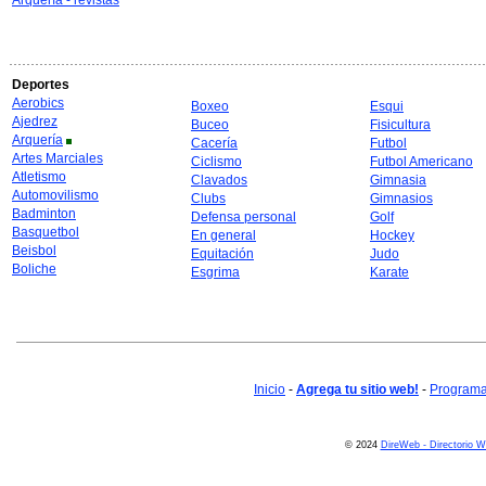
Arquería - revistas
Deportes
Aerobics
Boxeo
Esqui
Ajedrez
Buceo
Fisicultura
Arquería
Cacería
Futbol
Artes Marciales
Ciclismo
Futbol Americano
Atletismo
Clavados
Gimnasia
Automovilismo
Clubs
Gimnasios
Badminton
Defensa personal
Golf
Basquetbol
En general
Hockey
Beisbol
Equitación
Judo
Boliche
Esgrima
Karate
Inicio
-
Agrega tu sitio web!
-
Programa 
© 2024
DireWeb - Directorio 