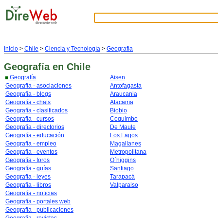
Inicio
>
Chile
>
Ciencia y Tecnología
>
Geografía
Geografía
en Chile
Geografía
Aisen
Geografía - asociaciones
Antofagasta
Geografía - blogs
Araucania
Geografía - chats
Atacama
Geografía - clasificados
Biobio
Geografía - cursos
Coquimbo
Geografía - directorios
De Maule
Geografía - educación
Los Lagos
Geografía - empleo
Magallanes
Geografía - eventos
Metropolitana
Geografía - foros
O´higgins
Geografía - guías
Santiago
Geografía - leyes
Tarapacá
Geografía - libros
Valparaiso
Geografía - noticias
Geografía - portales web
Geografía - publicaciones