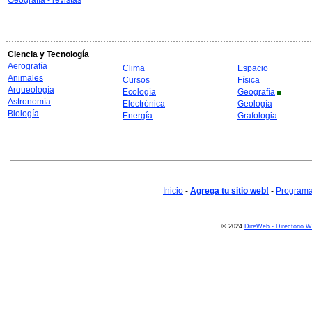
Geografía - revistas
Ciencia y Tecnología
Aerografía
Clima
Espacio
Animales
Cursos
Física
Arqueología
Ecología
Geografía
Astronomía
Electrónica
Geología
Biología
Energía
Grafologia
Inicio
-
Agrega tu sitio web!
-
Programa 
© 2024
DireWeb - Directorio 