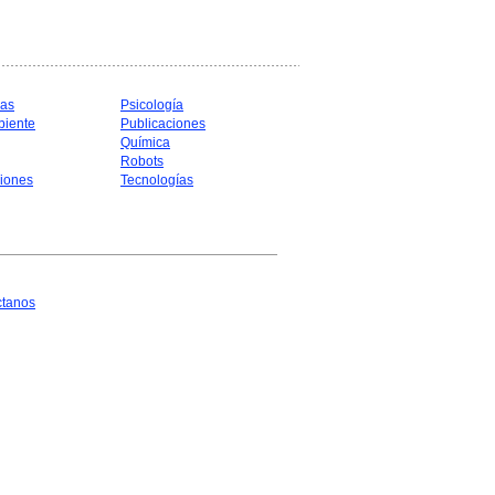
cas
Psicología
biente
Publicaciones
Química
Robots
iones
Tecnologías
ctanos