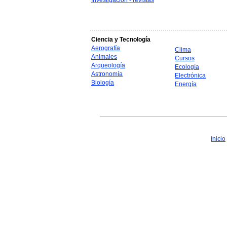
Investigación - revistas
Ciencia y Tecnología
Aerografía
Clima
Animales
Cursos
Arqueología
Ecología
Astronomía
Electrónica
Biología
Energía
Inicio