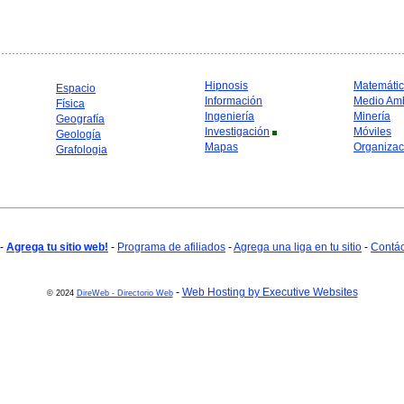
Hipnosis
Matemáti
Espacio
Información
Medio Am
Física
Ingeniería
Minería
Geografía
Investigación
Móviles
Geología
Mapas
Organizac
Grafologia
-
Agrega tu sitio web!
-
Programa de afiliados
-
Agrega una liga en tu sitio
-
Contá
-
Web Hosting by Executive Websites
© 2024
DireWeb - Directorio Web