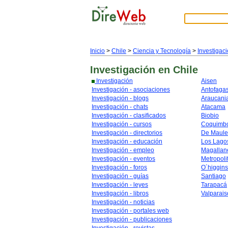
Inicio
>
Chile
>
Ciencia y Tecnología
>
Investigac
Investigación
en Chile
Investigación
Aisen
Investigación - asociaciones
Antofaga
Investigación - blogs
Araucani
Investigación - chats
Atacama
Investigación - clasificados
Biobio
Investigación - cursos
Coquimb
Investigación - directorios
De Maule
Investigación - educación
Los Lago
Investigación - empleo
Magallan
Investigación - eventos
Metropoli
Investigación - foros
O´higgins
Investigación - guías
Santiago
Investigación - leyes
Tarapacá
Investigación - libros
Valparais
Investigación - noticias
Investigación - portales web
Investigación - publicaciones