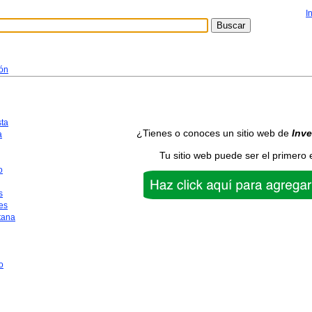
I
ión
sta
¿Tienes o conoces un sitio web de
Inve
a
Tu sitio web puede ser el primero 
o
s
es
tana
o