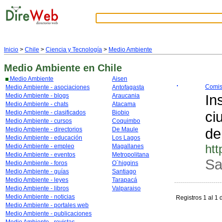
Inicio
>
Chile
>
Ciencia y Tecnología
>
Medio Ambiente
Medio Ambiente
en Chile
Medio Ambiente
Aisen
Comis
Medio Ambiente - asociaciones
Antofagasta
In
Medio Ambiente - blogs
Araucania
Medio Ambiente - chats
Atacama
ci
Medio Ambiente - clasificados
Biobio
Medio Ambiente - cursos
Coquimbo
de
Medio Ambiente - directorios
De Maule
Medio Ambiente - educación
Los Lagos
htt
Medio Ambiente - empleo
Magallanes
Medio Ambiente - eventos
Metropolitana
Sa
Medio Ambiente - foros
O´higgins
Medio Ambiente - guías
Santiago
Medio Ambiente - leyes
Tarapacá
Medio Ambiente - libros
Valparaiso
Medio Ambiente - noticias
Registros 1 al 1 
Medio Ambiente - portales web
Medio Ambiente - publicaciones