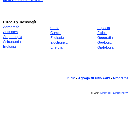
Medio Ambiente - revistas
Ciencia y Tecnología
Aerografía
Clima
Espacio
Animales
Cursos
Física
Arqueología
Ecología
Geografía
Astronomía
Electrónica
Geología
Biología
Energía
Grafologia
Inicio
-
Agrega tu sitio web!
-
Programa 
© 2024
DireWeb - Directorio 