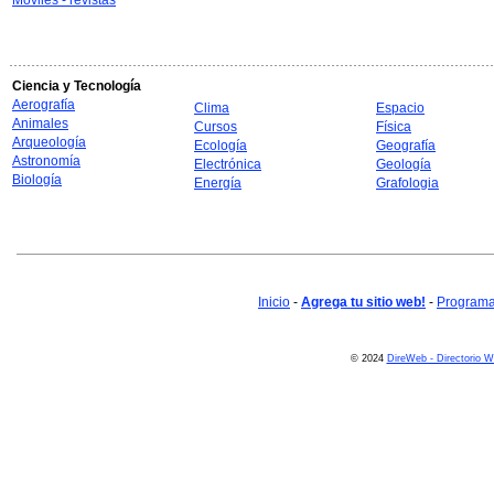
Móviles - revistas
Ciencia y Tecnología
Aerografía
Clima
Espacio
Animales
Cursos
Física
Arqueología
Ecología
Geografía
Astronomía
Electrónica
Geología
Biología
Energía
Grafologia
Inicio
-
Agrega tu sitio web!
-
Programa 
© 2024
DireWeb - Directorio 