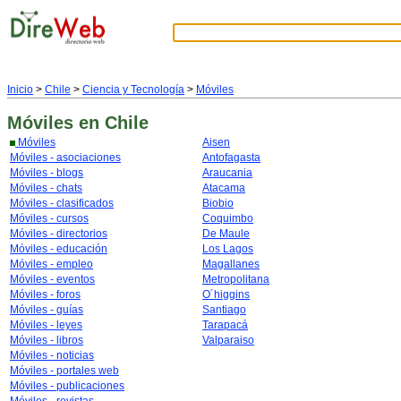
Inicio
>
Chile
>
Ciencia y Tecnología
>
Móviles
Móviles
en Chile
Móviles
Aisen
Móviles - asociaciones
Antofagasta
Móviles - blogs
Araucania
Móviles - chats
Atacama
Móviles - clasificados
Biobio
Móviles - cursos
Coquimbo
Móviles - directorios
De Maule
Móviles - educación
Los Lagos
Móviles - empleo
Magallanes
Móviles - eventos
Metropolitana
Móviles - foros
O´higgins
Móviles - guías
Santiago
Móviles - leyes
Tarapacá
Móviles - libros
Valparaiso
Móviles - noticias
Móviles - portales web
Móviles - publicaciones