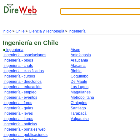
Inicio
>
Chile
>
Ciencia y Tecnología
>
Ingeniería
Ingeniería
en Chile
Ingeniería
Aisen
Ingeniería - asociaciones
Antofagasta
Ingeniería - blogs
Araucania
Ingeniería - chats
Atacama
Ingeniería - clasificados
Biobio
Ingeniería - cursos
Coquimbo
Ingeniería - directorios
De Maule
Ingeniería - educación
Los Lagos
Ingeniería - empleo
Magallanes
Ingeniería - eventos
Metropolitana
Ingeniería - foros
O´higgins
Ingeniería - guías
Santiago
Ingeniería - leyes
Tarapacá
Ingeniería - libros
Valparaiso
Ingeniería - noticias
Ingeniería - portales web
Ingeniería - publicaciones