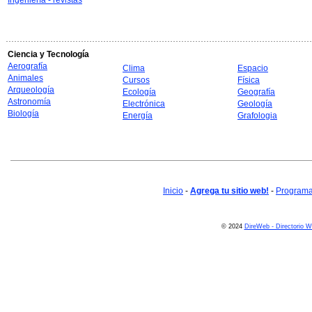
Ingeniería - revistas
Ciencia y Tecnología
Aerografía
Clima
Espacio
Animales
Cursos
Física
Arqueología
Ecología
Geografía
Astronomía
Electrónica
Geología
Biología
Energía
Grafologia
Inicio
-
Agrega tu sitio web!
-
Programa 
© 2024
DireWeb - Directorio 