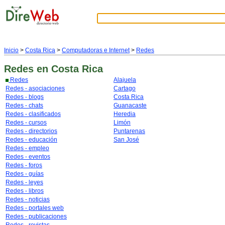
Inicio
>
Costa Rica
>
Computadoras e Internet
>
Redes
Redes
en Costa Rica
Redes
Alajuela
Redes - asociaciones
Cartago
Redes - blogs
Costa Rica
Redes - chats
Guanacaste
Redes - clasificados
Heredia
Redes - cursos
Limón
Redes - directorios
Puntarenas
Redes - educación
San José
Redes - empleo
Redes - eventos
Redes - foros
Redes - guías
Redes - leyes
Redes - libros
Redes - noticias
Redes - portales web
Redes - publicaciones