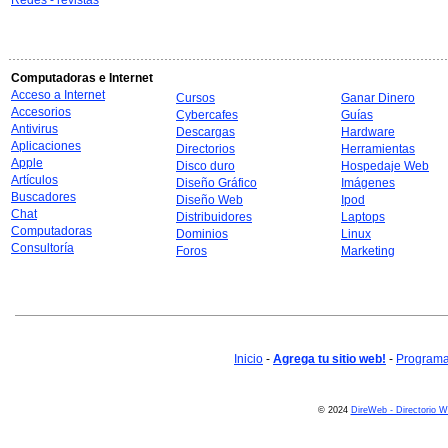
Redes - revistas
Computadoras e Internet
Acceso a Internet
Cursos
Ganar Dinero
Accesorios
Cybercafes
Guías
Antivirus
Descargas
Hardware
Aplicaciones
Directorios
Herramientas
Apple
Disco duro
Hospedaje Web
Artículos
Diseño Gráfico
Imágenes
Buscadores
Diseño Web
Ipod
Chat
Distribuidores
Laptops
Computadoras
Dominios
Linux
Consultoría
Foros
Marketing
Inicio
-
Agrega tu sitio web!
-
Programa 
© 2024
DireWeb - Directorio 