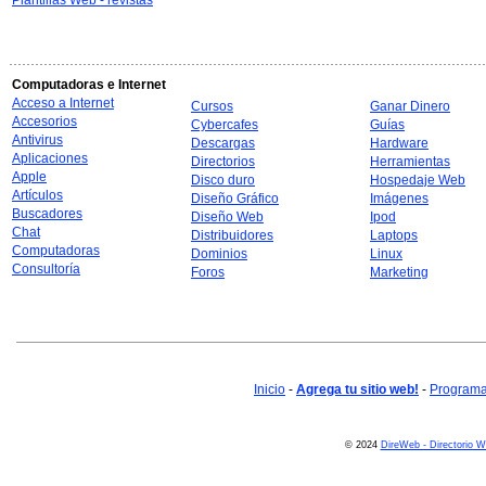
Plantillas Web - revistas
Computadoras e Internet
Acceso a Internet
Cursos
Ganar Dinero
Accesorios
Cybercafes
Guías
Antivirus
Descargas
Hardware
Aplicaciones
Directorios
Herramientas
Apple
Disco duro
Hospedaje Web
Artículos
Diseño Gráfico
Imágenes
Buscadores
Diseño Web
Ipod
Chat
Distribuidores
Laptops
Computadoras
Dominios
Linux
Consultoría
Foros
Marketing
Inicio
-
Agrega tu sitio web!
-
Programa 
© 2024
DireWeb - Directorio 