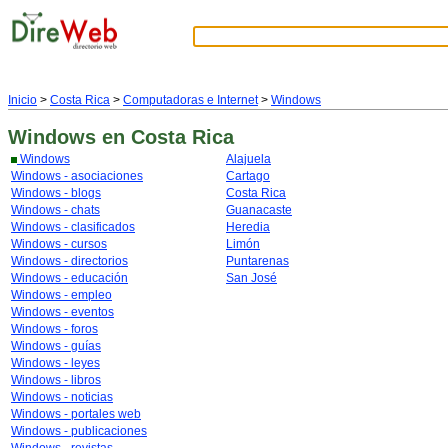
Inicio
>
Costa Rica
>
Computadoras e Internet
>
Windows
Windows
en Costa Rica
Windows
Alajuela
Windows - asociaciones
Cartago
Windows - blogs
Costa Rica
Windows - chats
Guanacaste
Windows - clasificados
Heredia
Windows - cursos
Limón
Windows - directorios
Puntarenas
Windows - educación
San José
Windows - empleo
Windows - eventos
Windows - foros
Windows - guías
Windows - leyes
Windows - libros
Windows - noticias
Windows - portales web
Windows - publicaciones