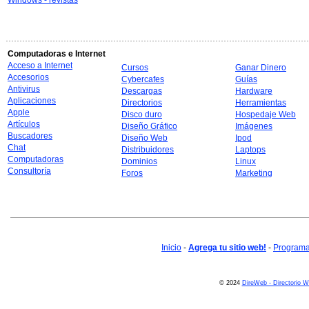
Windows - revistas
Computadoras e Internet
Acceso a Internet
Cursos
Ganar Dinero
Accesorios
Cybercafes
Guías
Antivirus
Descargas
Hardware
Aplicaciones
Directorios
Herramientas
Apple
Disco duro
Hospedaje Web
Artículos
Diseño Gráfico
Imágenes
Buscadores
Diseño Web
Ipod
Chat
Distribuidores
Laptops
Computadoras
Dominios
Linux
Consultoría
Foros
Marketing
Inicio
-
Agrega tu sitio web!
-
Programa 
© 2024
DireWeb - Directorio 