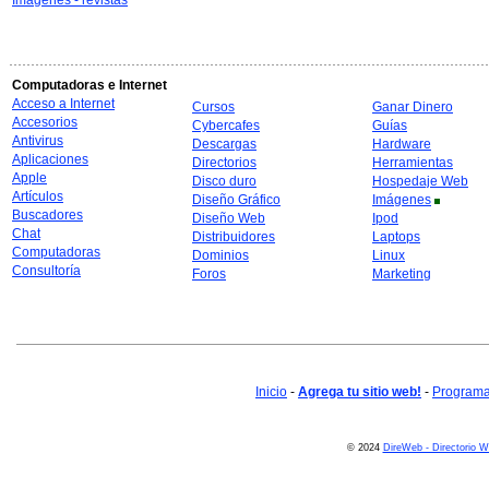
Imágenes - revistas
Computadoras e Internet
Acceso a Internet
Cursos
Ganar Dinero
Accesorios
Cybercafes
Guías
Antivirus
Descargas
Hardware
Aplicaciones
Directorios
Herramientas
Apple
Disco duro
Hospedaje Web
Artículos
Diseño Gráfico
Imágenes
Buscadores
Diseño Web
Ipod
Chat
Distribuidores
Laptops
Computadoras
Dominios
Linux
Consultoría
Foros
Marketing
Inicio
-
Agrega tu sitio web!
-
Programa 
© 2024
DireWeb - Directorio 