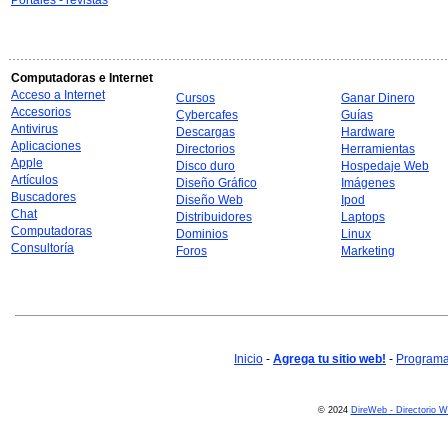
Portales - revistas
Computadoras e Internet
Acceso a Internet
Cursos
Ganar Dinero
Accesorios
Cybercafes
Guías
Antivirus
Descargas
Hardware
Aplicaciones
Directorios
Herramientas
Apple
Disco duro
Hospedaje Web
Artículos
Diseño Gráfico
Imágenes
Buscadores
Diseño Web
Ipod
Chat
Distribuidores
Laptops
Computadoras
Dominios
Linux
Consultoría
Foros
Marketing
Inicio
-
Agrega tu sitio web!
-
Programa 
© 2024
DireWeb - Directorio 