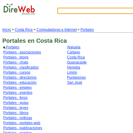
Inicio
>
Costa Rica
>
Computadoras e Internet
>
Portales
Portales
en Costa Rica
Portales
Alajuela
Portales - asociaciones
Cartago
Portales - blogs
Costa Rica
Portales - chats
Guanacaste
Portales - clasificados
Heredia
Portales - cursos
Limón
Portales - directorios
Puntarenas
Portales - educación
San José
Portales - empleo
Portales - eventos
Portales - foros
Portales - guías
Portales - leyes
Portales - libros
Portales - noticias
Portales - portales web
Portales - publicaciones