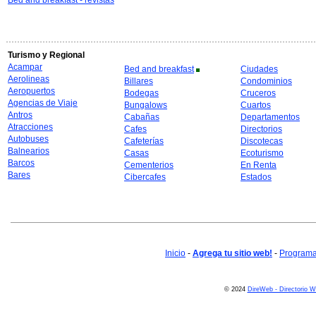
Bed and breakfast - revistas
Turismo y Regional
Acampar
Bed and breakfast
Ciudades
Aerolineas
Billares
Condominios
Aeropuertos
Bodegas
Cruceros
Agencias de Viaje
Bungalows
Cuartos
Antros
Cabañas
Departamentos
Atracciones
Cafes
Directorios
Autobuses
Cafeterías
Discotecas
Balnearios
Casas
Ecoturismo
Barcos
Cementerios
En Renta
Bares
Cibercafes
Estados
Inicio
-
Agrega tu sitio web!
-
Programa 
© 2024
DireWeb - Directorio 