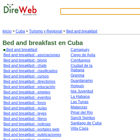
Inicio
>
Cuba
>
Turismo y Regional
>
Bed and breakfast
Bed and breakfast
en Cuba
Bed and breakfast
Camaguey
Bed and breakfast - asociaciones
Ciego de Avila
Bed and breakfast - blogs
Cienfuegos
Bed and breakfast - chats
Ciudad de la
Habana
Bed and breakfast - clasificados
Granma
Bed and breakfast - cursos
Guantanamo
Bed and breakfast - directorios
Holguin
Bed and breakfast - educación
Isla Juventud
Bed and breakfast - empleo
La Habana
Bed and breakfast - eventos
Las Tunas
Bed and breakfast - foros
Matanzas
Bed and breakfast - guías
Pinar del Rio
Bed and breakfast - leyes
Sancti Spiritus
Bed and breakfast - libros
Santiago de Cuba
Bed and breakfast - noticias
Villa Clara
Bed and breakfast - portales web
Bed and breakfast - publicaciones