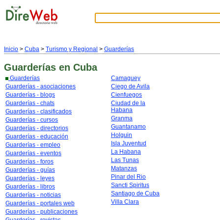
Inicio
>
Cuba
>
Turismo y Regional
>
Guarderías
Guarderías
en Cuba
Guarderías
Camaguey
Guarderías - asociaciones
Ciego de Avila
Guarderías - blogs
Cienfuegos
Guarderías - chats
Ciudad de la
Habana
Guarderías - clasificados
Granma
Guarderías - cursos
Guantanamo
Guarderías - directorios
Holguin
Guarderías - educación
Isla Juventud
Guarderías - empleo
La Habana
Guarderías - eventos
Las Tunas
Guarderías - foros
Matanzas
Guarderías - guías
Pinar del Rio
Guarderías - leyes
Sancti Spiritus
Guarderías - libros
Santiago de Cuba
Guarderías - noticias
Villa Clara
Guarderías - portales web
Guarderías - publicaciones