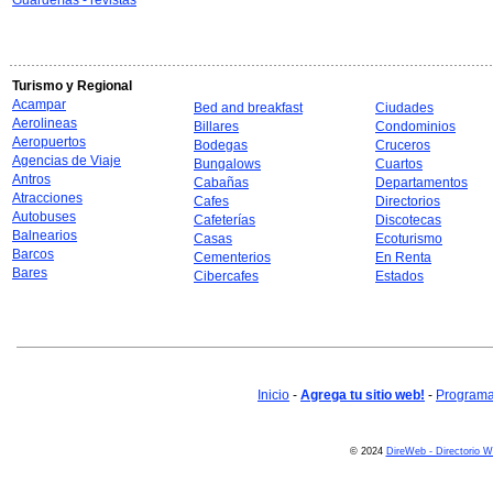
Guarderías - revistas
Turismo y Regional
Acampar
Bed and breakfast
Ciudades
Aerolineas
Billares
Condominios
Aeropuertos
Bodegas
Cruceros
Agencias de Viaje
Bungalows
Cuartos
Antros
Cabañas
Departamentos
Atracciones
Cafes
Directorios
Autobuses
Cafeterías
Discotecas
Balnearios
Casas
Ecoturismo
Barcos
Cementerios
En Renta
Bares
Cibercafes
Estados
Inicio
-
Agrega tu sitio web!
-
Programa 
© 2024
DireWeb - Directorio 