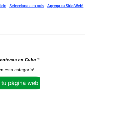
nicio
-
Selecciona otro país
-
Agrega tu Sitio Web!
scotecas
en Cuba
?
en esta categoría!