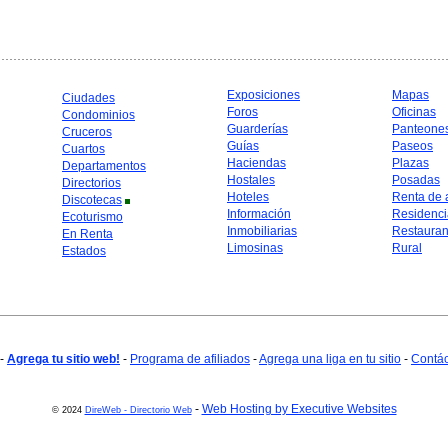
Exposiciones
Mapas
Ciudades
Foros
Oficinas
Condominios
Guarderías
Panteone
Cruceros
Guías
Paseos
Cuartos
Haciendas
Plazas
Departamentos
Hostales
Posadas
Directorios
Hoteles
Renta de 
Discotecas
Información
Residenci
Ecoturismo
Inmobiliarias
Restauran
En Renta
Limosinas
Rural
Estados
-
Agrega tu sitio web!
-
Programa de afiliados
-
Agrega una liga en tu sitio
-
Contá
-
Web Hosting by Executive Websites
© 2024
DireWeb - Directorio Web