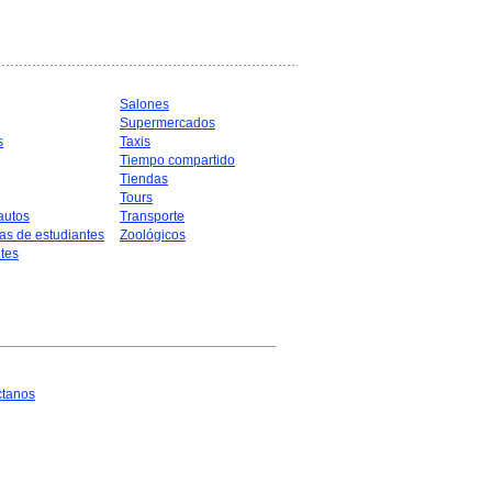
Salones
Supermercados
s
Taxis
Tiempo compartido
Tiendas
Tours
autos
Transporte
as de estudiantes
Zoológicos
tes
ctanos