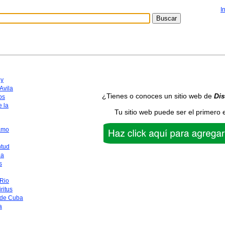
I
y
Avila
¿Tienes o conoces un sitio web de
Di
os
 la
Tu sitio web puede ser el primero 
amo
ntud
na
s
 Rio
ritus
 de Cuba
a