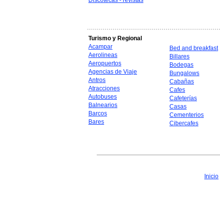
Discotecas - revistas
Turismo y Regional
Acampar
Bed and breakfast
Aerolineas
Billares
Aeropuertos
Bodegas
Agencias de Viaje
Bungalows
Antros
Cabañas
Atracciones
Cafes
Autobuses
Cafeterías
Balnearios
Casas
Barcos
Cementerios
Bares
Cibercafes
Inicio