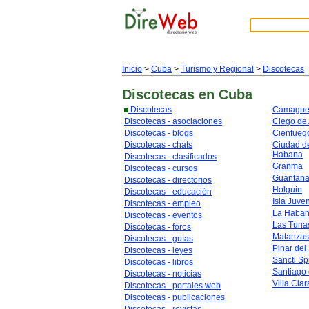
Inicio
>
Cuba
>
Turismo y Regional
>
Discotecas
Discotecas
en Cuba
Discotecas
Camague
Discotecas - asociaciones
Ciego de 
Discotecas - blogs
Cienfueg
Discotecas - chats
Ciudad de
Habana
Discotecas - clasificados
Granma
Discotecas - cursos
Guantan
Discotecas - directorios
Holguin
Discotecas - educación
Isla Juve
Discotecas - empleo
La Haba
Discotecas - eventos
Las Tuna
Discotecas - foros
Matanzas
Discotecas - guías
Pinar del
Discotecas - leyes
Sancti Spi
Discotecas - libros
Santiago
Discotecas - noticias
Villa Clar
Discotecas - portales web
Discotecas - publicaciones