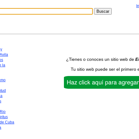
I
y
Avila
¿Tienes o conoces un sitio web de
E
os
 la
Tu sitio web puede ser el primero 
amo
ntud
na
s
 Rio
ritus
 de Cuba
a