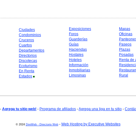
Exposiciones
Mapas
Ciudades
Foros
Oficinas
Condominios
Guarderías
Panteone
Cruceros
Guías
Paseos
Cuartos
Haciendas
Plazas
Departamentos
Hostales
Posadas
Directorios
Hoteles
Renta de 
Discotecas
Información
Residenci
Ecoturismo
Inmobiliarias
Restauran
En Renta
Limosinas
Rural
Estados
-
Agrega tu sitio web!
-
Programa de afiliados
-
Agrega una liga en tu sitio
-
Contá
-
Web Hosting by Executive Websites
© 2024
DireWeb - Directorio Web