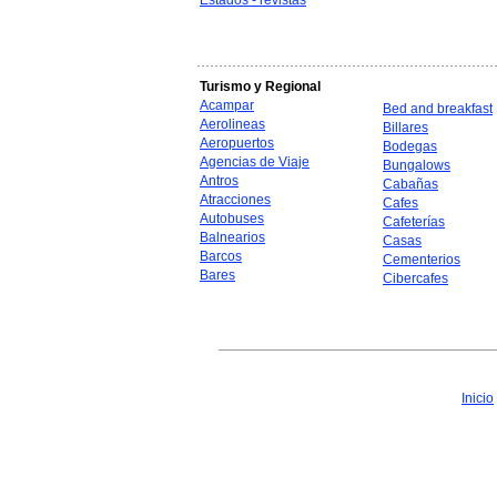
Estados - revistas
Turismo y Regional
Acampar
Bed and breakfast
Aerolineas
Billares
Aeropuertos
Bodegas
Agencias de Viaje
Bungalows
Antros
Cabañas
Atracciones
Cafes
Autobuses
Cafeterías
Balnearios
Casas
Barcos
Cementerios
Bares
Cibercafes
Inicio