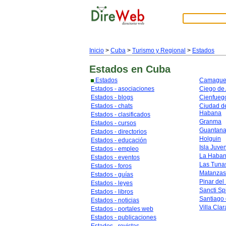
Inicio
>
Cuba
>
Turismo y Regional
>
Estados
Estados
en Cuba
Estados
Camague
Estados - asociaciones
Ciego de 
Estados - blogs
Cienfueg
Estados - chats
Ciudad de
Habana
Estados - clasificados
Granma
Estados - cursos
Guantan
Estados - directorios
Holguin
Estados - educación
Isla Juve
Estados - empleo
La Haba
Estados - eventos
Las Tuna
Estados - foros
Matanzas
Estados - guías
Pinar del
Estados - leyes
Sancti Spi
Estados - libros
Santiago
Estados - noticias
Villa Clar
Estados - portales web
Estados - publicaciones