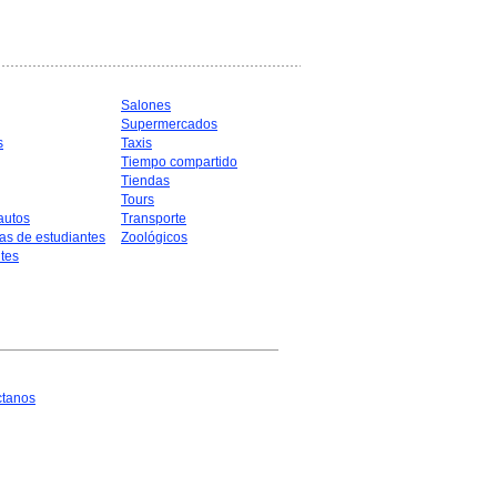
Salones
Supermercados
s
Taxis
Tiempo compartido
Tiendas
Tours
autos
Transporte
as de estudiantes
Zoológicos
tes
ctanos