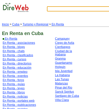
Inicio
>
Cuba
>
Turismo y Regional
>
En Renta
En Renta
en Cuba
En Renta
Camaguey
En Renta - asociaciones
Ciego de Avila
En Renta - blogs
Cienfuegos
En Renta - chats
Ciudad de la
Habana
En Renta - clasificados
Granma
En Renta - cursos
Guantanamo
En Renta - directorios
Holguin
En Renta - educación
Isla Juventud
En Renta - empleo
La Habana
En Renta - eventos
Las Tunas
En Renta - foros
Matanzas
En Renta - guías
Pinar del Rio
En Renta - leyes
Sancti Spiritus
En Renta - libros
Santiago de Cuba
En Renta - noticias
Villa Clara
En Renta - portales web
En Renta - publicaciones