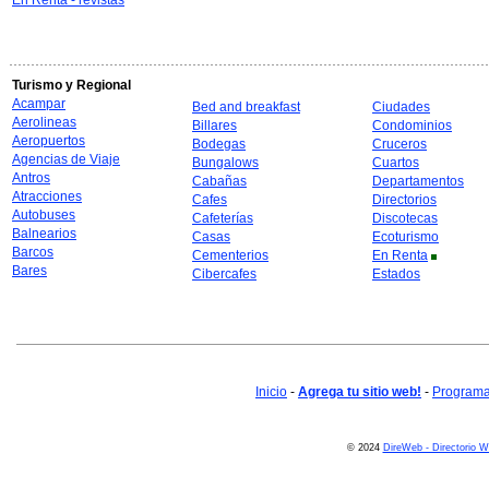
En Renta - revistas
Turismo y Regional
Acampar
Bed and breakfast
Ciudades
Aerolineas
Billares
Condominios
Aeropuertos
Bodegas
Cruceros
Agencias de Viaje
Bungalows
Cuartos
Antros
Cabañas
Departamentos
Atracciones
Cafes
Directorios
Autobuses
Cafeterías
Discotecas
Balnearios
Casas
Ecoturismo
Barcos
Cementerios
En Renta
Bares
Cibercafes
Estados
Inicio
-
Agrega tu sitio web!
-
Programa 
© 2024
DireWeb - Directorio 