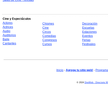
Salas de Cine - revistas
Cine y Espectáculos
Actores
Chismes
Decoración
Actrices
Cine
Escuelas
Audio
Circos
Estaciones
Auditorios
Comedias
Eventos
Baile
Congresos
Ferias
Cantantes
Cursos
Festivales
Inicio
-
Agrega tu sitio web!
-
Programa 
© 2024
DireWeb - Directorio 