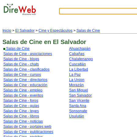
Inicio
>
El Salvador
>
Cine y Espectáculos
>
Salas de Cine
Salas de Cine
en El Salvador
Salas de Cine
Ahuachapán
Salas de Cine - asociaciones
Cabañas
Salas de Cine - blogs
Chalatenango
Salas de Cine - chats
Cuscatlán
Salas de Cine - clasificados
La Libertad
Salas de Cine - cursos
La Paz
Salas de Cine - directorios
La Union
Salas de Cine - educación
Morazán
Salas de Cine - empleo
San Miguel
Salas de Cine - eventos
San Salvador
Salas de Cine - foros
San Vicente
Salas de Cine - guías
Santa Ana
Salas de Cine - leyes
Sonsonate
Salas de Cine - libros
Usulután
Salas de Cine - noticias
Salas de Cine - portales web
Salas de Cine - publicaciones