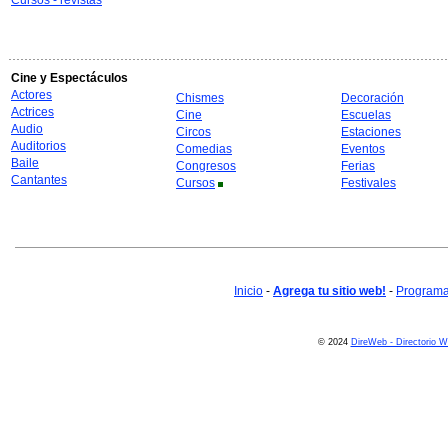
Cursos - revistas
Cine y Espectáculos
Actores
Chismes
Decoración
Actrices
Cine
Escuelas
Audio
Circos
Estaciones
Auditorios
Comedias
Eventos
Baile
Congresos
Ferias
Cantantes
Cursos
Festivales
Inicio
-
Agrega tu sitio web!
-
Programa 
© 2024
DireWeb - Directorio 