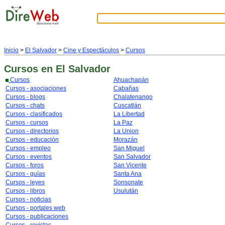
Inicio
>
El Salvador
>
Cine y Espectáculos
>
Cursos
Cursos
en El Salvador
Cursos
Ahuachapán
Cursos - asociaciones
Cabañas
Cursos - blogs
Chalatenango
Cursos - chats
Cuscatlán
Cursos - clasificados
La Libertad
Cursos - cursos
La Paz
Cursos - directorios
La Union
Cursos - educación
Morazán
Cursos - empleo
San Miguel
Cursos - eventos
San Salvador
Cursos - foros
San Vicente
Cursos - guías
Santa Ana
Cursos - leyes
Sonsonate
Cursos - libros
Usulután
Cursos - noticias
Cursos - portales web
Cursos - publicaciones