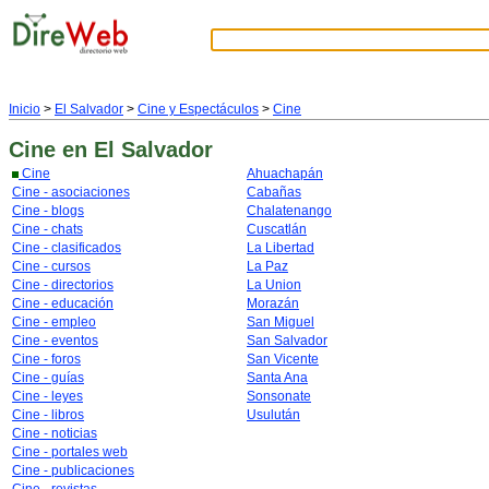
Inicio
>
El Salvador
>
Cine y Espectáculos
>
Cine
Cine
en El Salvador
Cine
Ahuachapán
Cine - asociaciones
Cabañas
Cine - blogs
Chalatenango
Cine - chats
Cuscatlán
Cine - clasificados
La Libertad
Cine - cursos
La Paz
Cine - directorios
La Union
Cine - educación
Morazán
Cine - empleo
San Miguel
Cine - eventos
San Salvador
Cine - foros
San Vicente
Cine - guías
Santa Ana
Cine - leyes
Sonsonate
Cine - libros
Usulután
Cine - noticias
Cine - portales web
Cine - publicaciones