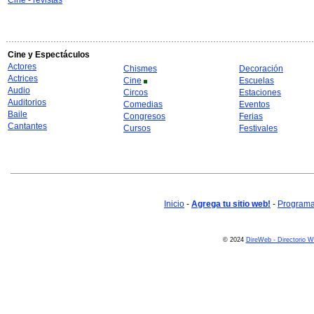
Cine - revistas
Cine y Espectáculos
Actores
Chismes
Decoración
Actrices
Cine
Escuelas
Audio
Circos
Estaciones
Auditorios
Comedias
Eventos
Baile
Congresos
Ferias
Cantantes
Cursos
Festivales
Inicio
-
Agrega tu sitio web!
-
Programa 
© 2024
DireWeb - Directorio 