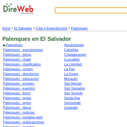
Inicio
>
El Salvador
>
Cine y Espectáculos
>
Palenques
Palenques
en El Salvador
Palenques
Ahuachapán
Palenques - asociaciones
Cabañas
Palenques - blogs
Chalatenango
Palenques - chats
Cuscatlán
Palenques - clasificados
La Libertad
Palenques - cursos
La Paz
Palenques - directorios
La Union
Palenques - educación
Morazán
Palenques - empleo
San Miguel
Palenques - eventos
San Salvador
Palenques - foros
San Vicente
Palenques - guías
Santa Ana
Palenques - leyes
Sonsonate
Palenques - libros
Usulután
Palenques - noticias
Palenques - portales web
Palenques - publicaciones