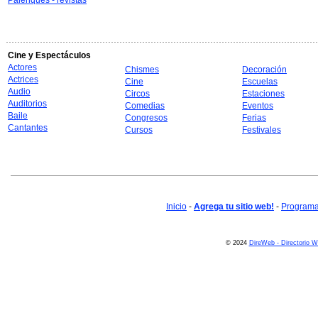
Palenques - revistas
Cine y Espectáculos
Actores
Chismes
Decoración
Actrices
Cine
Escuelas
Audio
Circos
Estaciones
Auditorios
Comedias
Eventos
Baile
Congresos
Ferias
Cantantes
Cursos
Festivales
Inicio
-
Agrega tu sitio web!
-
Programa 
© 2024
DireWeb - Directorio 