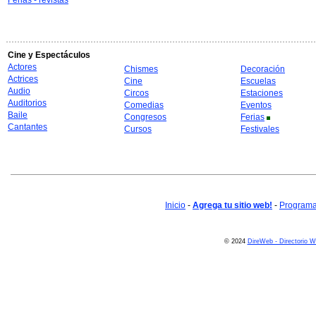
Ferias - revistas
Cine y Espectáculos
Actores
Chismes
Decoración
Actrices
Cine
Escuelas
Audio
Circos
Estaciones
Auditorios
Comedias
Eventos
Baile
Congresos
Ferias
Cantantes
Cursos
Festivales
Inicio
-
Agrega tu sitio web!
-
Programa 
© 2024
DireWeb - Directorio 