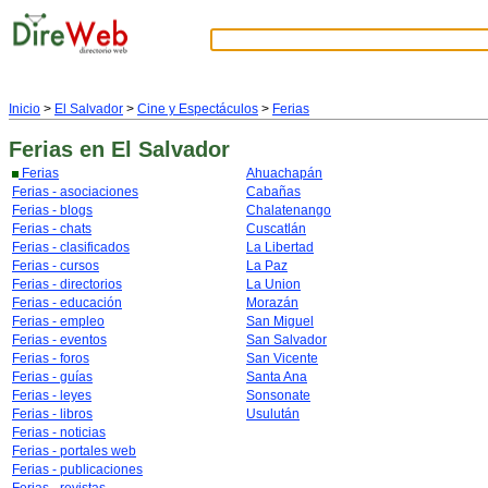
Inicio
>
El Salvador
>
Cine y Espectáculos
>
Ferias
Ferias
en El Salvador
Ferias
Ahuachapán
Ferias - asociaciones
Cabañas
Ferias - blogs
Chalatenango
Ferias - chats
Cuscatlán
Ferias - clasificados
La Libertad
Ferias - cursos
La Paz
Ferias - directorios
La Union
Ferias - educación
Morazán
Ferias - empleo
San Miguel
Ferias - eventos
San Salvador
Ferias - foros
San Vicente
Ferias - guías
Santa Ana
Ferias - leyes
Sonsonate
Ferias - libros
Usulután
Ferias - noticias
Ferias - portales web
Ferias - publicaciones