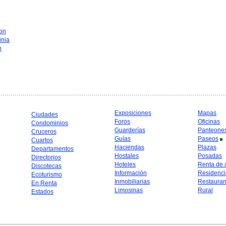
on
inia
n
Exposiciones
Mapas
Ciudades
Foros
Oficinas
Condominios
Guarderías
Panteone
Cruceros
Guías
Paseos
Cuartos
Haciendas
Plazas
Departamentos
Hostales
Posadas
Directorios
Hoteles
Renta de 
Discotecas
Información
Residenci
Ecoturismo
Inmobiliarias
Restauran
En Renta
Limosinas
Rural
Estados