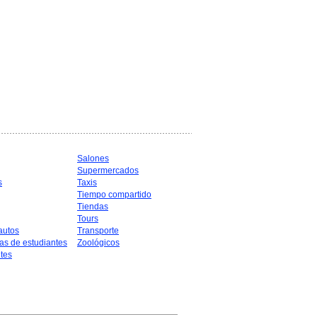
Salones
Supermercados
s
Taxis
Tiempo compartido
Tiendas
Tours
autos
Transporte
as de estudiantes
Zoológicos
tes