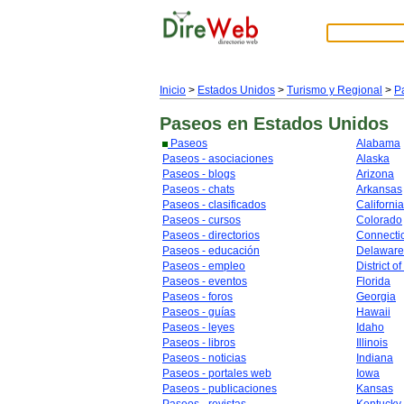
Inicio
>
Estados Unidos
>
Turismo y Regional
>
P
Paseos
en Estados Unidos
Paseos
Alabama
Paseos - asociaciones
Alaska
Paseos - blogs
Arizona
Paseos - chats
Arkansas
Paseos - clasificados
California
Paseos - cursos
Colorado
Paseos - directorios
Connecti
Paseos - educación
Delaware
Paseos - empleo
District o
Paseos - eventos
Florida
Paseos - foros
Georgia
Paseos - guías
Hawaii
Paseos - leyes
Idaho
Paseos - libros
Illinois
Paseos - noticias
Indiana
Paseos - portales web
Iowa
Paseos - publicaciones
Kansas