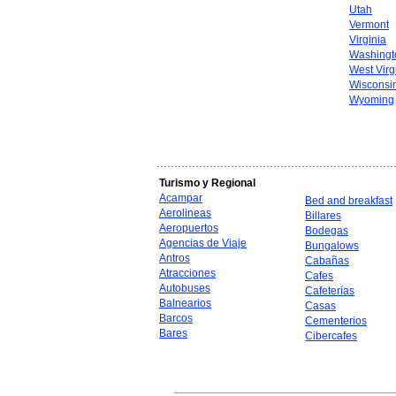
Utah
Vermont
Virginia
Washingt
West Virg
Wisconsi
Wyoming
Turismo y Regional
Acampar
Bed and breakfast
Aerolineas
Billares
Aeropuertos
Bodegas
Agencias de Viaje
Bungalows
Antros
Cabañas
Atracciones
Cafes
Autobuses
Cafeterías
Balnearios
Casas
Barcos
Cementerios
Bares
Cibercafes