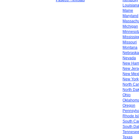
Paseos - revistas
Kentucky
Louisian
Maine
Maryland
Massachu
Michigan
Minnesot
Mississip
Missouri
Montana
Nebraska
Nevada
New Ham
New Jers
New Mex
New York
North Car
North Da
Ohio
Oklahom
Oregon
Pennsylv
Rhode Is
South Car
South Da
Tennese
Texas