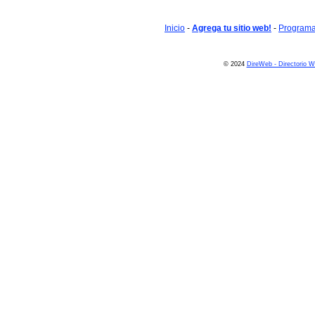
Inicio
-
Agrega tu sitio web!
-
Programa 
© 2024
DireWeb - Directorio 