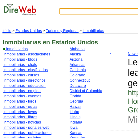
Inicio
>
Estados Unidos
>
Turismo y Regional
>
Inmobiliarias
Inmobiliarias
en Estados Unidos
Inmobiliarias
Alabama
New H
Inmobiliarias - asociaciones
Alaska
Le
Inmobiliarias - blogs
Arizona
Inmobiliarias - chats
Arkansas
le
Inmobiliarias - clasificados
California
Inmobiliarias - cursos
Colorado
ge
Inmobiliarias - directorios
Connecticut
Inmobiliarias - educación
Delaware
ht
Inmobiliarias - empleo
District of Columbia
Inmobiliarias - eventos
Florida
Ho
Inmobiliarias - foros
Georgia
Inmobiliarias - guías
Hawaii
Gro
Inmobiliarias - leyes
Idaho
Mi
Inmobiliarias - libros
Illinois
Inmobiliarias - noticias
Indiana
Inmobiliarias - portales web
Iowa
Inmobiliarias - publicaciones
Kansas