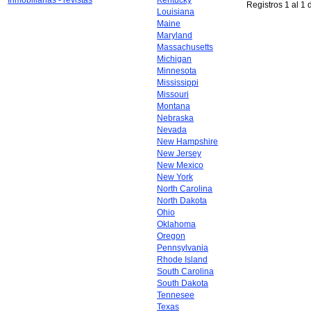
Inmobiliarias - revistas
Kentucky
Registros 1 al 1 
Louisiana
Maine
Maryland
Massachusetts
Michigan
Minnesota
Mississippi
Missouri
Montana
Nebraska
Nevada
New Hampshire
New Jersey
New Mexico
New York
North Carolina
North Dakota
Ohio
Oklahoma
Oregon
Pennsylvania
Rhode Island
South Carolina
South Dakota
Tennesee
Texas