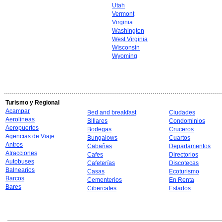
Utah
Vermont
Virginia
Washington
West Virginia
Wisconsin
Wyoming
Turismo y Regional
Acampar
Bed and breakfast
Ciudades
Aerolineas
Billares
Condominios
Aeropuertos
Bodegas
Cruceros
Agencias de Viaje
Bungalows
Cuartos
Antros
Cabañas
Departamentos
Atracciones
Cafes
Directorios
Autobuses
Cafeterías
Discotecas
Balnearios
Casas
Ecoturismo
Barcos
Cementerios
En Renta
Bares
Cibercafes
Estados