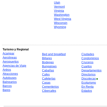
Utah
Vermont
Virginia
Washington
West Virginia
Wisconsin
Wyoming
Turismo y Regional
Acampar
Bed and breakfast
Ciudades
Aerolineas
Billares
Condominios
Aeropuertos
Bodegas
Cruceros
Agencias de Viaje
Bungalows
Cuartos
Antros
Cabañas
Departamentos
Atracciones
Cafes
Directorios
Autobuses
Cafeterías
Discotecas
Balnearios
Casas
Ecoturismo
Barcos
Cementerios
En Renta
Bares
Cibercafes
Estados