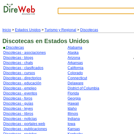
Inicio
>
Estados Unidos
>
Turismo y Regional
>
Discotecas
Discotecas
en Estados Unidos
Discotecas
Alabama
Discotecas - asociaciones
Alaska
Discotecas - blogs
Arizona
Discotecas - chats
Arkansas
Discotecas - clasificados
California
Discotecas - cursos
Colorado
Discotecas - directorios
Connecticut
Discotecas - educación
Delaware
Discotecas - empleo
District of Columbia
Discotecas - eventos
Florida
Discotecas - foros
Georgia
Discotecas - guías
Hawaii
Discotecas - leyes
Idaho
Discotecas - libros
Illinois
Discotecas - noticias
Indiana
Discotecas - portales web
Iowa
Discotecas - publicaciones
Kansas