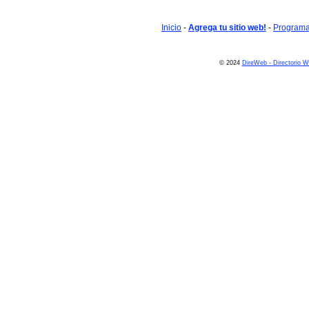
Inicio
-
Agrega tu sitio web!
-
Programa 
© 2024
DireWeb - Directorio 