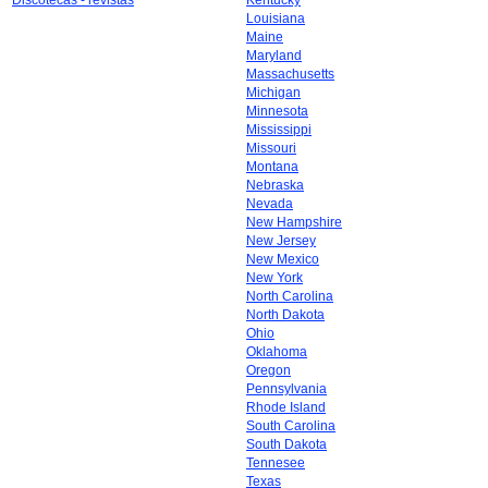
Discotecas - revistas
Kentucky
Louisiana
Maine
Maryland
Massachusetts
Michigan
Minnesota
Mississippi
Missouri
Montana
Nebraska
Nevada
New Hampshire
New Jersey
New Mexico
New York
North Carolina
North Dakota
Ohio
Oklahoma
Oregon
Pennsylvania
Rhode Island
South Carolina
South Dakota
Tennesee
Texas