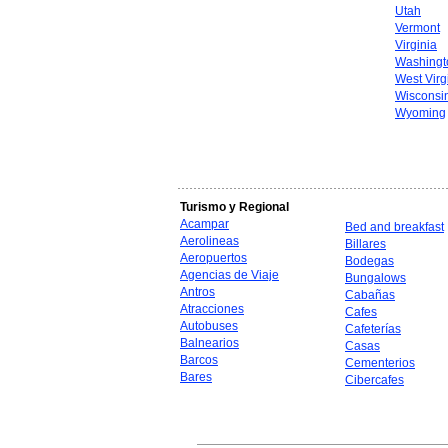
Utah
Vermont
Virginia
Washingt
West Virg
Wisconsi
Wyoming
Turismo y Regional
Acampar
Bed and breakfast
Aerolineas
Billares
Aeropuertos
Bodegas
Agencias de Viaje
Bungalows
Antros
Cabañas
Atracciones
Cafes
Autobuses
Cafeterías
Balnearios
Casas
Barcos
Cementerios
Bares
Cibercafes