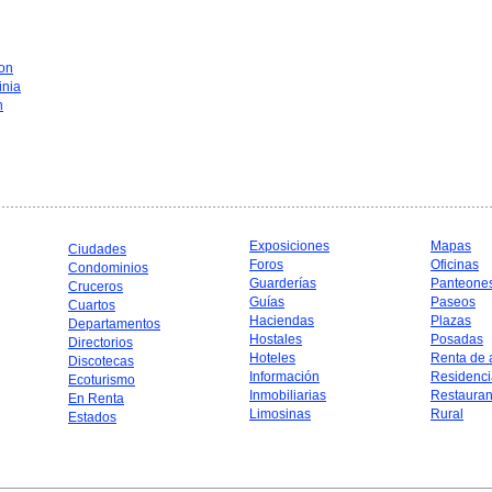
on
inia
n
Exposiciones
Mapas
Ciudades
Foros
Oficinas
Condominios
Guarderías
Panteone
Cruceros
Guías
Paseos
Cuartos
Haciendas
Plazas
Departamentos
Hostales
Posadas
Directorios
Hoteles
Renta de 
Discotecas
Información
Residenci
Ecoturismo
Inmobiliarias
Restauran
En Renta
Limosinas
Rural
Estados