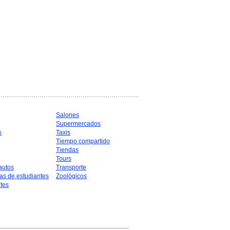
Salones
Supermercados
s
Taxis
Tiempo compartido
Tiendas
Tours
autos
Transporte
as de estudiantes
Zoológicos
tes