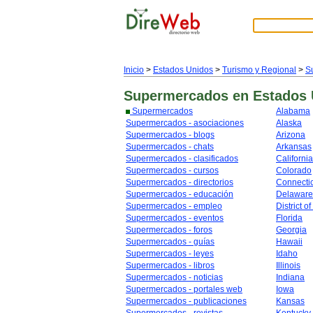
Inicio
>
Estados Unidos
>
Turismo y Regional
>
S
Supermercados
en Estados
Supermercados
Alabama
Supermercados - asociaciones
Alaska
Supermercados - blogs
Arizona
Supermercados - chats
Arkansas
Supermercados - clasificados
California
Supermercados - cursos
Colorado
Supermercados - directorios
Connecti
Supermercados - educación
Delaware
Supermercados - empleo
District o
Supermercados - eventos
Florida
Supermercados - foros
Georgia
Supermercados - guías
Hawaii
Supermercados - leyes
Idaho
Supermercados - libros
Illinois
Supermercados - noticias
Indiana
Supermercados - portales web
Iowa
Supermercados - publicaciones
Kansas