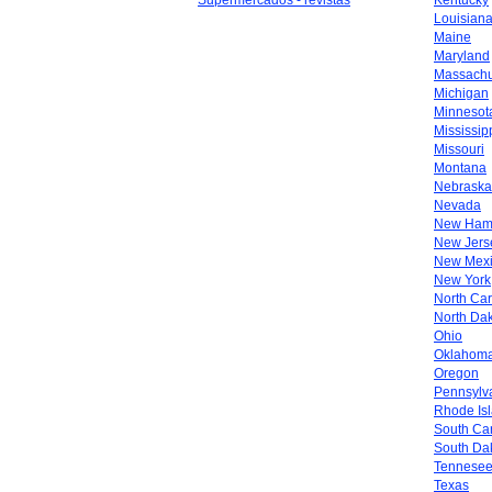
Supermercados - revistas
Kentucky
Louisian
Maine
Maryland
Massachu
Michigan
Minnesot
Mississip
Missouri
Montana
Nebraska
Nevada
New Ham
New Jers
New Mex
New York
North Car
North Da
Ohio
Oklahom
Oregon
Pennsylv
Rhode Is
South Car
South Da
Tennese
Texas