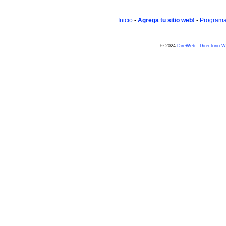
Inicio
-
Agrega tu sitio web!
-
Programa 
© 2024
DireWeb - Directorio 