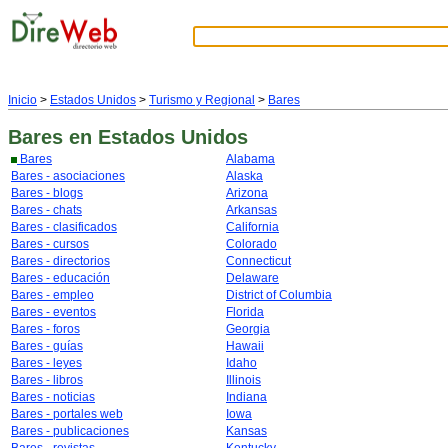
Inicio
>
Estados Unidos
>
Turismo y Regional
>
Bares
Bares
en Estados Unidos
Bares
Alabama
Bares - asociaciones
Alaska
Bares - blogs
Arizona
Bares - chats
Arkansas
Bares - clasificados
California
Bares - cursos
Colorado
Bares - directorios
Connecticut
Bares - educación
Delaware
Bares - empleo
District of Columbia
Bares - eventos
Florida
Bares - foros
Georgia
Bares - guías
Hawaii
Bares - leyes
Idaho
Bares - libros
Illinois
Bares - noticias
Indiana
Bares - portales web
Iowa
Bares - publicaciones
Kansas