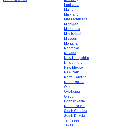
Bares - revistas
Kentucky
Louisiana
Maine
Maryland
Massachusetts
Michigan
Minnesota
Mississippi
Missouri
Montana
Nebraska
Nevada
New Hampshire
New Jersey
New Mexico
New York
North Carolina
North Dakota
Ohio
Oklahoma
Oregon
Pennsylvania
Rhode Island
South Carolina
South Dakota
Tennesee
Texas