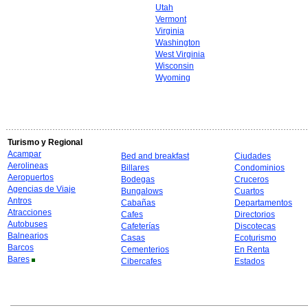
Utah
Vermont
Virginia
Washington
West Virginia
Wisconsin
Wyoming
Turismo y Regional
Acampar
Bed and breakfast
Ciudades
Aerolineas
Billares
Condominios
Aeropuertos
Bodegas
Cruceros
Agencias de Viaje
Bungalows
Cuartos
Antros
Cabañas
Departamentos
Atracciones
Cafes
Directorios
Autobuses
Cafeterías
Discotecas
Balnearios
Casas
Ecoturismo
Barcos
Cementerios
En Renta
Bares
Cibercafes
Estados