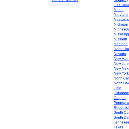
Cursos - revistas
Kentucky
Louisian
Maine
Maryland
Massachu
Michigan
Minnesot
Mississip
Missouri
Montana
Nebraska
Nevada
New Ham
New Jers
New Mex
New York
North Car
North Da
Ohio
Oklahom
Oregon
Pennsylv
Rhode Is
South Car
South Da
Tennese
Texas