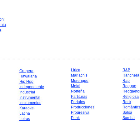
on
inia
n
Lírica
R&B
Grupera
Mariachis
Ranchera
Hawaiana
Merengue
Rap
Hip Hop
Metal
Reggae
Independiente
Norteña
Reggaeto
Industrial
Partituras
Religiosa
Instrumental
Portales
Rock
Instrumentos
Producciones
Romántic
Karaoke
Progresiva
Salsa
Latina
Punk
Samba
Letras