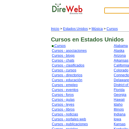
Inicio
>
Estados Unidos
>
Música
>
Cursos
Cursos
en Estados Unidos
Cursos
Alabama
Cursos - asociaciones
Alaska
Cursos - blogs
Arizona
Cursos - chats
Arkansas
Cursos - clasificados
California
Cursos - cursos
Colorado
Cursos - directorios
Connecti
Cursos - educación
Delaware
Cursos - empleo
District o
Cursos - eventos
Florida
Cursos - foros
Georgia
Cursos - guías
Hawaii
Cursos - leyes
Idaho
Cursos - libros
Illinois
Cursos - noticias
Indiana
Cursos - portales web
Iowa
Cursos - publicaciones
Kansas