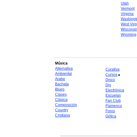
Utah
Vermont
Virginia
Washingt
West Virg
Wisconsi
Wyoming
Música
Alternativa
Curativa
Ambiental
Cursos
Arabe
Disco
Bachata
Djs
Blues
Electrónica
Clases
Escuelas
Clásica
Fan Club
Composición
Flamenco
Country
Foros
Cristiana
Gótica