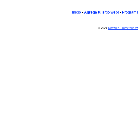
Inicio
-
Agrega tu sitio web!
-
Programa 
© 2024
DireWeb - Directorio 