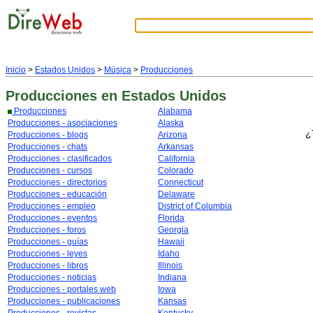
Inicio
>
Estados Unidos
>
Música
>
Producciones
Producciones
en Estados Unidos
Producciones
Alabama
Producciones - asociaciones
Alaska
¿
Producciones - blogs
Arizona
Producciones - chats
Arkansas
Producciones - clasificados
California
Producciones - cursos
Colorado
Producciones - directorios
Connecticut
Producciones - educación
Delaware
Producciones - empleo
District of Columbia
Producciones - eventos
Florida
Producciones - foros
Georgia
Producciones - guías
Hawaii
Producciones - leyes
Idaho
Producciones - libros
Illinois
Producciones - noticias
Indiana
Producciones - portales web
Iowa
Producciones - publicaciones
Kansas