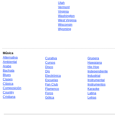
Utah
Vermont
Virginia
Washington
West Virginia
Wisconsin
Wyoming
Música
Alternativa
Curativa
Grupera
Ambiental
Cursos
Hawaiana
Arabe
Disco
Hip Hop
Bachata
Djs
Independiente
Blues
Electrónica
Industrial
Clases
Escuelas
Instrumental
Clásica
Fan Club
Instrumentos
Composición
Flamenco
Karaoke
Country
Foros
Latina
Cristiana
Gótica
Letras