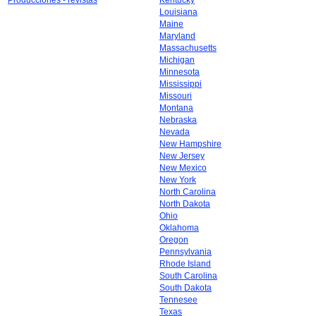
Producciones - revistas
Kentucky
Louisiana
Maine
Maryland
Massachusetts
Michigan
Minnesota
Mississippi
Missouri
Montana
Nebraska
Nevada
New Hampshire
New Jersey
New Mexico
New York
North Carolina
North Dakota
Ohio
Oklahoma
Oregon
Pennsylvania
Rhode Island
South Carolina
South Dakota
Tennesee
Texas