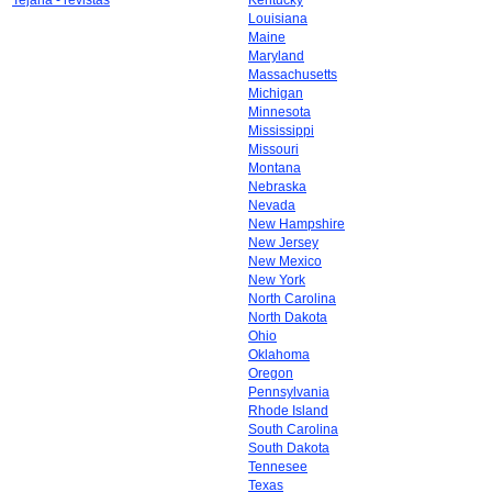
Tejana - revistas
Kentucky
Louisiana
Maine
Maryland
Massachusetts
Michigan
Minnesota
Mississippi
Missouri
Montana
Nebraska
Nevada
New Hampshire
New Jersey
New Mexico
New York
North Carolina
North Dakota
Ohio
Oklahoma
Oregon
Pennsylvania
Rhode Island
South Carolina
South Dakota
Tennesee
Texas