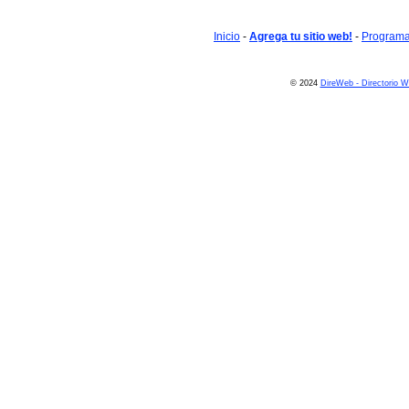
Inicio
-
Agrega tu sitio web!
-
Programa 
© 2024
DireWeb - Directorio 