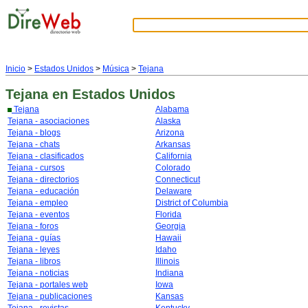
Inicio
>
Estados Unidos
>
Música
>
Tejana
Tejana
en Estados Unidos
Tejana
Alabama
Tejana - asociaciones
Alaska
Tejana - blogs
Arizona
Tejana - chats
Arkansas
Tejana - clasificados
California
Tejana - cursos
Colorado
Tejana - directorios
Connecticut
Tejana - educación
Delaware
Tejana - empleo
District of Columbia
Tejana - eventos
Florida
Tejana - foros
Georgia
Tejana - guías
Hawaii
Tejana - leyes
Idaho
Tejana - libros
Illinois
Tejana - noticias
Indiana
Tejana - portales web
Iowa
Tejana - publicaciones
Kansas