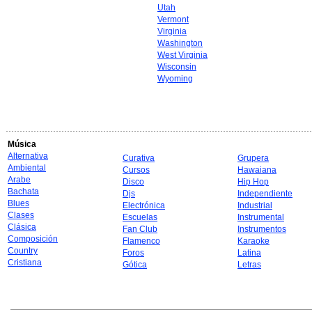
Utah
Vermont
Virginia
Washington
West Virginia
Wisconsin
Wyoming
Música
Alternativa
Curativa
Grupera
Ambiental
Cursos
Hawaiana
Arabe
Disco
Hip Hop
Bachata
Djs
Independiente
Blues
Electrónica
Industrial
Clases
Escuelas
Instrumental
Clásica
Fan Club
Instrumentos
Composición
Flamenco
Karaoke
Country
Foros
Latina
Cristiana
Gótica
Letras