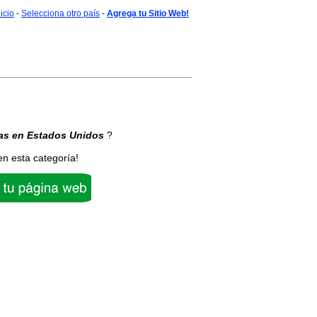
nicio
-
Selecciona otro país
-
Agrega tu Sitio Web!
as
en Estados Unidos
?
en esta categoría!