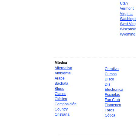
Utah
Vermont
Virginia
Washingt
West Virg
Wisconsi
Wyoming
Música
Alternativa
Curativa
Ambiental
Cursos
Arabe
Disco
Bachata
Djs
Blues
Electrónica
Clases
Escuelas
Clásica
Fan Club
Composición
Flamenco
Country
Foros
Cristiana
Gótica