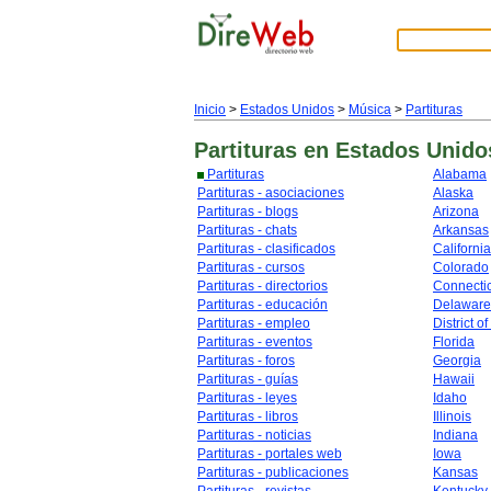
Inicio
>
Estados Unidos
>
Música
>
Partituras
Partituras
en Estados Unido
Partituras
Alabama
Partituras - asociaciones
Alaska
Partituras - blogs
Arizona
Partituras - chats
Arkansas
Partituras - clasificados
California
Partituras - cursos
Colorado
Partituras - directorios
Connecti
Partituras - educación
Delaware
Partituras - empleo
District o
Partituras - eventos
Florida
Partituras - foros
Georgia
Partituras - guías
Hawaii
Partituras - leyes
Idaho
Partituras - libros
Illinois
Partituras - noticias
Indiana
Partituras - portales web
Iowa
Partituras - publicaciones
Kansas