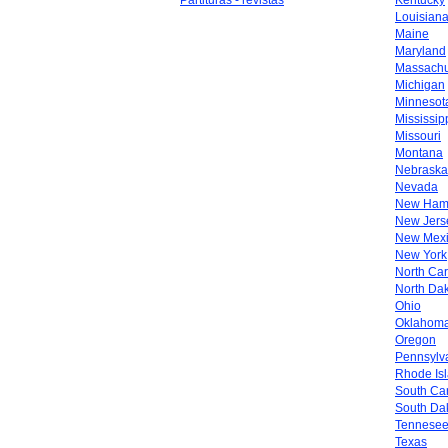
Partituras - revistas
Kentucky
Louisian
Maine
Maryland
Massachu
Michigan
Minnesot
Mississip
Missouri
Montana
Nebraska
Nevada
New Ham
New Jers
New Mex
New York
North Car
North Da
Ohio
Oklahom
Oregon
Pennsylv
Rhode Is
South Car
South Da
Tennese
Texas