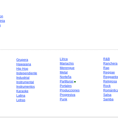
on
inia
n
Lírica
R&B
Grupera
Mariachis
Ranchera
Hawaiana
Merengue
Rap
Hip Hop
Metal
Reggae
Independiente
Norteña
Reggaeto
Industrial
Partituras
Religiosa
Instrumental
Portales
Rock
Instrumentos
Producciones
Romántic
Karaoke
Progresiva
Salsa
Latina
Punk
Samba
Letras