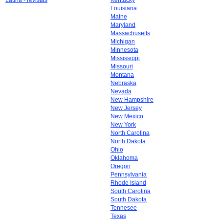
Latina - revistas
Kentucky
Louisiana
Maine
Maryland
Massachusetts
Michigan
Minnesota
Mississippi
Missouri
Montana
Nebraska
Nevada
New Hampshire
New Jersey
New Mexico
New York
North Carolina
North Dakota
Ohio
Oklahoma
Oregon
Pennsylvania
Rhode Island
South Carolina
South Dakota
Tennesee
Texas