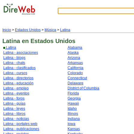
Inicio
>
Estados Unidos
>
Música
>
Latina
Latina
en Estados Unidos
Latina
Alabama
Latina - asociaciones
Alaska
Latina - blogs
Arizona
Latina - chats
Arkansas
Latina - clasificados
California
Latina - cursos
Colorado
Latina - directorios
Connecticut
Latina - educación
Delaware
Latina - empleo
District of Columbia
Latina - eventos
Florida
Latina - foros
Georgia
Latina - guías
Hawaii
Latina - leyes
Idaho
Latina - libros
Illinois
Latina - noticias
Indiana
Latina - portales web
Iowa
Latina - publicaciones
Kansas