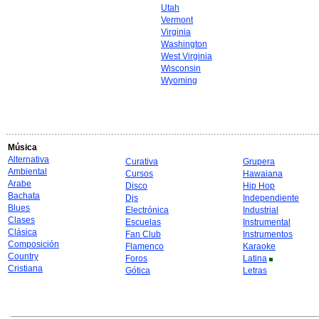
Utah
Vermont
Virginia
Washington
West Virginia
Wisconsin
Wyoming
Música
Alternativa
Curativa
Grupera
Ambiental
Cursos
Hawaiana
Arabe
Disco
Hip Hop
Bachata
Djs
Independiente
Blues
Electrónica
Industrial
Clases
Escuelas
Instrumental
Clásica
Fan Club
Instrumentos
Composición
Flamenco
Karaoke
Country
Foros
Latina
Cristiana
Gótica
Letras