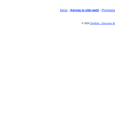
Inicio
-
Agrega tu sitio web!
-
Programa 
© 2024
DireWeb - Directorio 