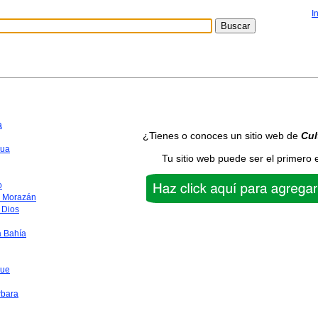
I
a
¿Tienes o conoces un sitio web de
Cul
ua
Tu sitio web puede ser el primero 
o
o Morazán
 Dios
a Bahía
que
rbara