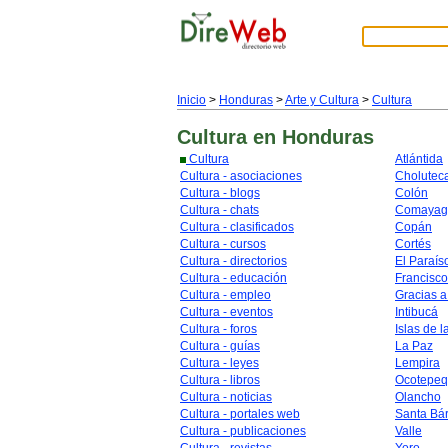
Inicio
>
Honduras
>
Arte y Cultura
>
Cultura
Cultura
en Honduras
Cultura
Atlántida
Cultura - asociaciones
Cholutec
Cultura - blogs
Colón
Cultura - chats
Comayag
Cultura - clasificados
Copán
Cultura - cursos
Cortés
Cultura - directorios
El Paraís
Cultura - educación
Francisc
Cultura - empleo
Gracias a
Cultura - eventos
Intibucá
Cultura - foros
Islas de l
Cultura - guías
La Paz
Cultura - leyes
Lempira
Cultura - libros
Ocotepe
Cultura - noticias
Olancho
Cultura - portales web
Santa Bá
Cultura - publicaciones
Valle