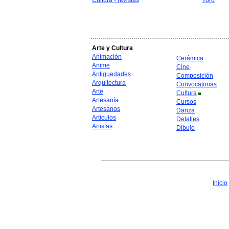
Cultura - revistas
Yoro
Arte y Cultura
Animación
Cerámica
Anime
Cine
Antiguedades
Composición
Arquitectura
Convocatorias
Arte
Cultura
Artesanía
Cursos
Artesanos
Danza
Artículos
Detalles
Artistas
Dibujo
Inicio