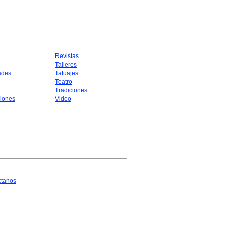
Revistas
Talleres
ades
Tatuajes
Teatro
Tradiciones
iones
Video
ctanos