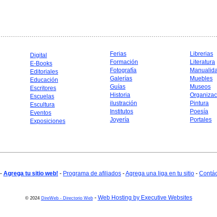
Ferias
Librerias
Digital
Formación
Literatura
E-Books
Fotografía
Manualid
Editoriales
Galerías
Muebles
Educación
Guías
Museos
Escritores
Historia
Organizac
Escuelas
ilustración
Pintura
Escultura
Institutos
Poesía
Eventos
Joyería
Portales
Exposiciones
-
Agrega tu sitio web!
-
Programa de afiliados
-
Agrega una liga en tu sitio
-
Contá
-
Web Hosting by Executive Websites
© 2024
DireWeb - Directorio Web