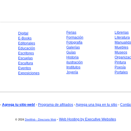
Ferias
Librerias
Digital
Formación
Literatura
E-Books
Fotografía
Manualid
Editoriales
Galerías
Muebles
Educación
Guías
Museos
Escritores
Historia
Organizac
Escuelas
ilustración
Pintura
Escultura
Institutos
Poesía
Eventos
Joyería
Portales
Exposiciones
-
Agrega tu sitio web!
-
Programa de afiliados
-
Agrega una liga en tu sitio
-
Contá
-
Web Hosting by Executive Websites
© 2024
DireWeb - Directorio Web