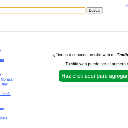
I
a
¿Tienes o conoces un sitio web de
Tradi
ua
Tu sitio web puede ser el primero 
o
o Morazán
 Dios
a Bahía
que
rbara