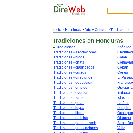
Inicio
>
Honduras
>
Arte y Cultura
>
Tradiciones
Tradiciones
en Honduras
Tradiciones
Atlántida
Tradiciones - asociaciones
Cholutec
Tradiciones - blogs
Colón
Tradiciones - chats
Comayag
Tradiciones - clasificados
Copán
Tradiciones - cursos
Cortés
Tradiciones - directorios
El Paraís
Tradiciones - educación
Francisc
Tradiciones - empleo
Gracias a
Tradiciones - eventos
Intibucá
Tradiciones - foros
Islas de l
Tradiciones - guías
La Paz
Tradiciones - leyes
Lempira
Tradiciones - libros
Ocotepe
Tradiciones - noticias
Olancho
Tradiciones - portales web
Santa Bá
Tradiciones - publicaciones
Valle