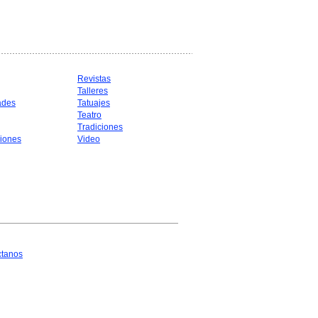
Revistas
Talleres
ades
Tatuajes
Teatro
Tradiciones
iones
Video
ctanos