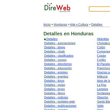
Inicio
>
Honduras
>
Arte y Cultura
>
Detalles
Detalles
en Honduras
Detalles
Atlántida
Detalles - asociaciones
Cholutec
Detalles - blogs
Colón
Detalles - chats
Comayag
Detalles - clasificados
Copán
Detalles - cursos
Cortés
Detalles - directorios
El Paraís
Detalles - educación
Francisc
Detalles - empleo
Gracias a
Detalles - eventos
Intibucá
Detalles - foros
Islas de l
Detalles - guías
La Paz
Detalles - leyes
Lempira
Detalles - libros
Ocotepe
Detalles - noticias
Olancho
Detalles - portales web
Santa Bá
Detalles - publicaciones
Valle