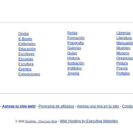
Ferias
Librerias
Digital
Formación
Literatura
E-Books
Fotografía
Manualid
Editoriales
Galerías
Muebles
Educación
Guías
Museos
Escritores
Historia
Organizac
Escuelas
ilustración
Pintura
Escultura
Institutos
Poesía
Eventos
Joyería
Portales
Exposiciones
-
Agrega tu sitio web!
-
Programa de afiliados
-
Agrega una liga en tu sitio
-
Contá
-
Web Hosting by Executive Websites
© 2024
DireWeb - Directorio Web