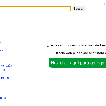
I
a
¿Tienes o conoces un sitio web de
Det
ua
Tu sitio web puede ser el primero 
o
o Morazán
 Dios
a Bahía
que
rbara