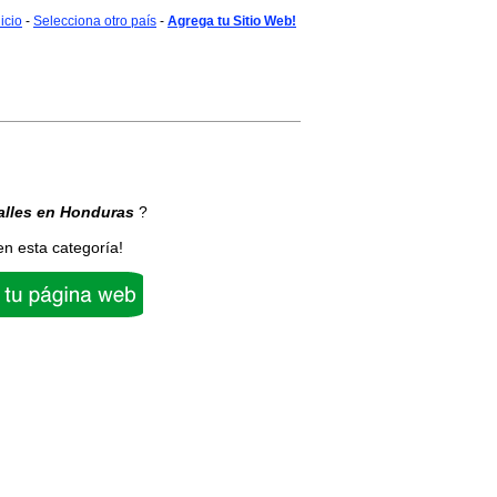
nicio
-
Selecciona otro país
-
Agrega tu Sitio Web!
alles
en Honduras
?
en esta categoría!