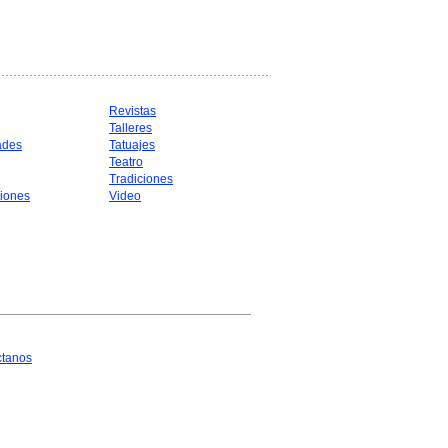
Revistas
Talleres
ades
Tatuajes
Teatro
Tradiciones
iones
Video
ctanos