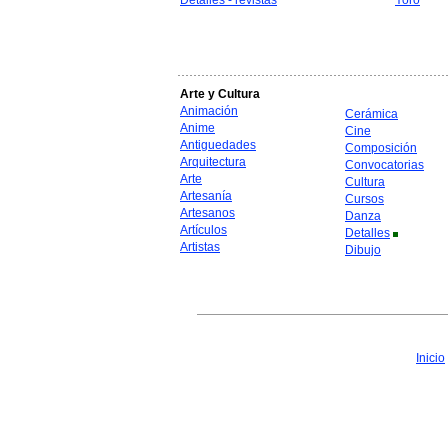
Detalles - revistas
Yoro
Arte y Cultura
Animación
Cerámica
Anime
Cine
Antiguedades
Composición
Arquitectura
Convocatorias
Arte
Cultura
Artesanía
Cursos
Artesanos
Danza
Artículos
Detalles
Artistas
Dibujo
Inicio