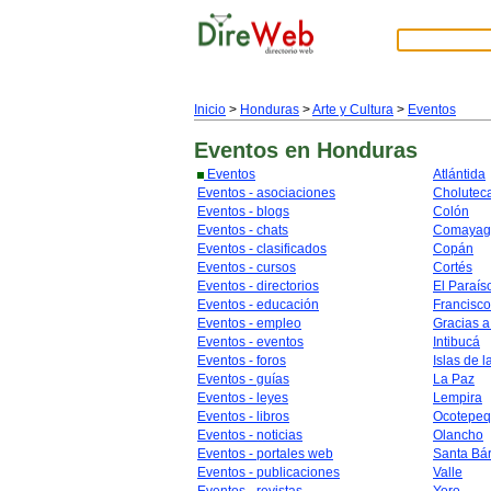
Inicio
>
Honduras
>
Arte y Cultura
>
Eventos
Eventos
en Honduras
Eventos
Atlántida
Eventos - asociaciones
Cholutec
Eventos - blogs
Colón
Eventos - chats
Comayag
Eventos - clasificados
Copán
Eventos - cursos
Cortés
Eventos - directorios
El Paraís
Eventos - educación
Francisc
Eventos - empleo
Gracias a
Eventos - eventos
Intibucá
Eventos - foros
Islas de l
Eventos - guías
La Paz
Eventos - leyes
Lempira
Eventos - libros
Ocotepe
Eventos - noticias
Olancho
Eventos - portales web
Santa Bá
Eventos - publicaciones
Valle