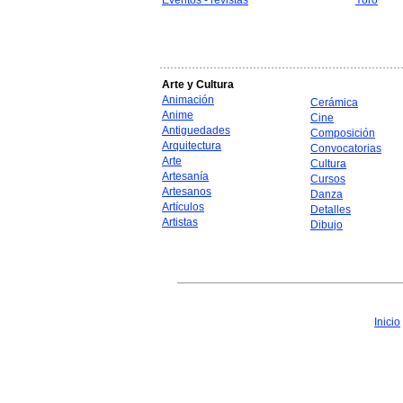
Eventos - revistas
Yoro
Arte y Cultura
Animación
Cerámica
Anime
Cine
Antiguedades
Composición
Arquitectura
Convocatorias
Arte
Cultura
Artesanía
Cursos
Artesanos
Danza
Artículos
Detalles
Artistas
Dibujo
Inicio