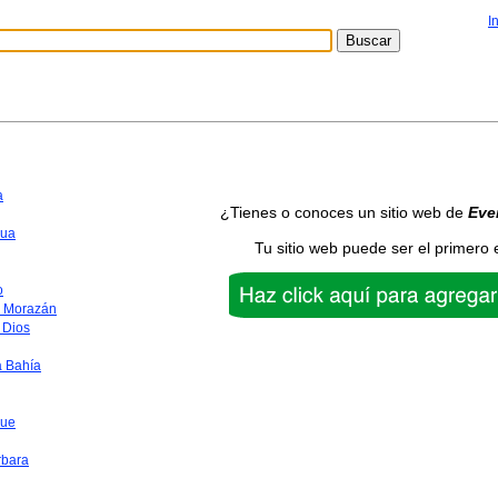
I
a
¿Tienes o conoces un sitio web de
Eve
ua
Tu sitio web puede ser el primero 
o
o Morazán
 Dios
a Bahía
que
rbara