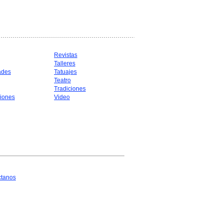
Revistas
Talleres
ades
Tatuajes
Teatro
Tradiciones
iones
Video
ctanos