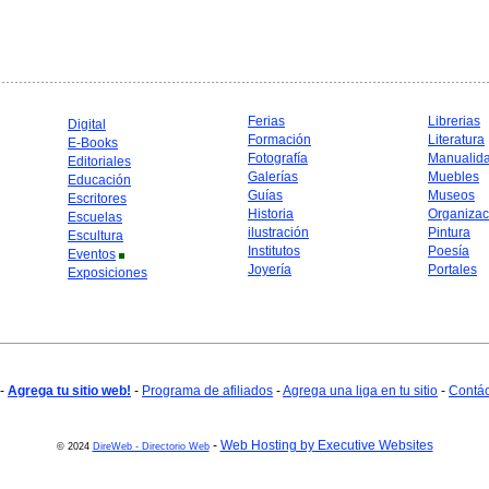
Ferias
Librerias
Digital
Formación
Literatura
E-Books
Fotografía
Manualid
Editoriales
Galerías
Muebles
Educación
Guías
Museos
Escritores
Historia
Organizac
Escuelas
ilustración
Pintura
Escultura
Institutos
Poesía
Eventos
Joyería
Portales
Exposiciones
-
Agrega tu sitio web!
-
Programa de afiliados
-
Agrega una liga en tu sitio
-
Contá
-
Web Hosting by Executive Websites
© 2024
DireWeb - Directorio Web