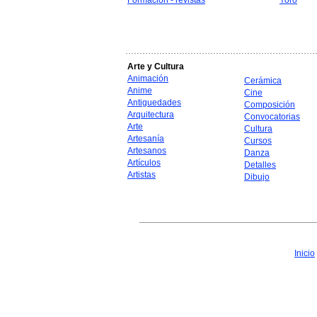
Formación - revistas
Yoro
Arte y Cultura
Animación
Cerámica
Anime
Cine
Antiguedades
Composición
Arquitectura
Convocatorias
Arte
Cultura
Artesanía
Cursos
Artesanos
Danza
Artículos
Detalles
Artistas
Dibujo
Inicio