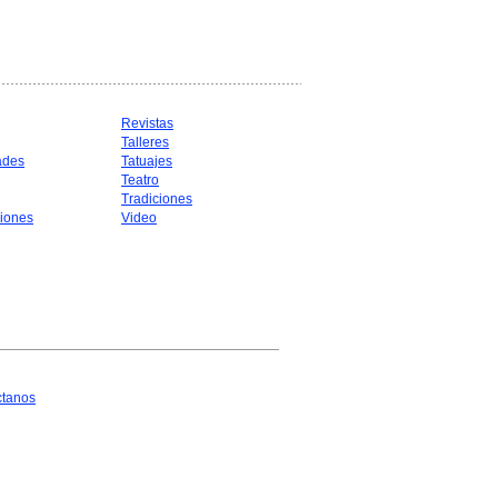
Revistas
Talleres
ades
Tatuajes
Teatro
Tradiciones
iones
Video
ctanos