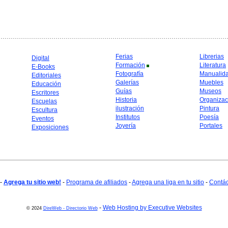
Ferias
Librerias
Digital
Formación
Literatura
E-Books
Fotografía
Manualid
Editoriales
Galerías
Muebles
Educación
Guías
Museos
Escritores
Historia
Organizac
Escuelas
ilustración
Pintura
Escultura
Institutos
Poesía
Eventos
Joyería
Portales
Exposiciones
-
Agrega tu sitio web!
-
Programa de afiliados
-
Agrega una liga en tu sitio
-
Contá
-
Web Hosting by Executive Websites
© 2024
DireWeb - Directorio Web