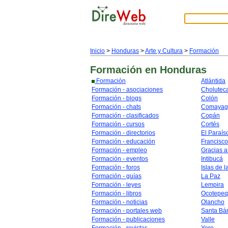
Inicio
>
Honduras
>
Arte y Cultura
>
Formación
Formación
en Honduras
Formación
Atlántida
Formación - asociaciones
Cholutec
Formación - blogs
Colón
Formación - chats
Comayag
Formación - clasificados
Copán
Formación - cursos
Cortés
Formación - directorios
El Paraís
Formación - educación
Francisc
Formación - empleo
Gracias a
Formación - eventos
Intibucá
Formación - foros
Islas de l
Formación - guías
La Paz
Formación - leyes
Lempira
Formación - libros
Ocotepe
Formación - noticias
Olancho
Formación - portales web
Santa Bá
Formación - publicaciones
Valle