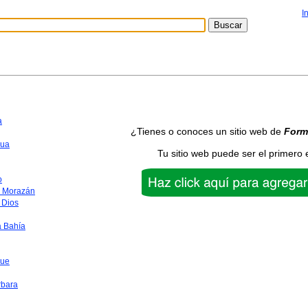
I
a
¿Tienes o conoces un sitio web de
Form
ua
Tu sitio web puede ser el primero 
o
o Morazán
 Dios
a Bahía
que
rbara