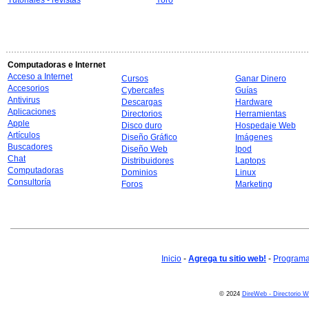
Tutoriales - revistas
Yoro
Computadoras e Internet
Acceso a Internet
Cursos
Ganar Dinero
Accesorios
Cybercafes
Guías
Antivirus
Descargas
Hardware
Aplicaciones
Directorios
Herramientas
Apple
Disco duro
Hospedaje Web
Artículos
Diseño Gráfico
Imágenes
Buscadores
Diseño Web
Ipod
Chat
Distribuidores
Laptops
Computadoras
Dominios
Linux
Consultoría
Foros
Marketing
Inicio
-
Agrega tu sitio web!
-
Programa 
© 2024
DireWeb - Directorio 