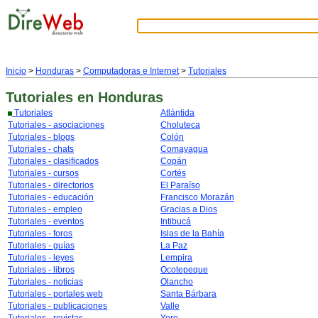
Inicio
>
Honduras
>
Computadoras e Internet
>
Tutoriales
Tutoriales
en Honduras
Tutoriales
Atlántida
Tutoriales - asociaciones
Choluteca
Tutoriales - blogs
Colón
Tutoriales - chats
Comayagua
Tutoriales - clasificados
Copán
Tutoriales - cursos
Cortés
Tutoriales - directorios
El Paraíso
Tutoriales - educación
Francisco Morazán
Tutoriales - empleo
Gracias a Dios
Tutoriales - eventos
Intibucá
Tutoriales - foros
Islas de la Bahía
Tutoriales - guías
La Paz
Tutoriales - leyes
Lempira
Tutoriales - libros
Ocotepeque
Tutoriales - noticias
Olancho
Tutoriales - portales web
Santa Bárbara
Tutoriales - publicaciones
Valle