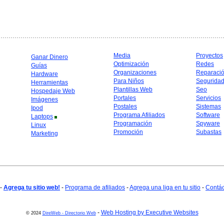
Media
Proyectos
Ganar Dinero
Optimización
Redes
Guías
Organizaciones
Reparaci
Hardware
Para Niños
Segurida
Herramientas
Plantillas Web
Seo
Hospedaje Web
Portales
Servicios
Imágenes
Postales
Sistemas
Ipod
Programa Afiliados
Software
Laptops
Programación
Spyware
Linux
Promoción
Subastas
Marketing
-
Agrega tu sitio web!
-
Programa de afiliados
-
Agrega una liga en tu sitio
-
Contá
-
Web Hosting by Executive Websites
© 2024
DireWeb - Directorio Web