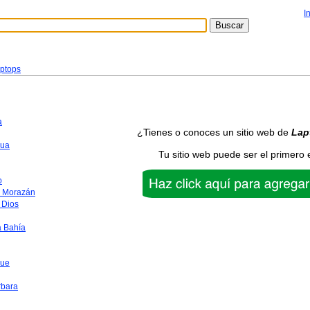
I
ptops
a
¿Tienes o conoces un sitio web de
Lap
ua
Tu sitio web puede ser el primero 
o
o Morazán
 Dios
a Bahía
que
rbara