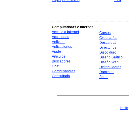
Laptops - revistas
Yoro
Computadoras e Internet
Acceso a Internet
Cursos
Accesorios
Cybercafes
Antivirus
Descargas
Aplicaciones
Directorios
Apple
Disco duro
Artículos
Diseño Gráfico
Buscadores
Diseño Web
Chat
Distribuidores
Computadoras
Dominios
Consultoría
Foros
Inicio