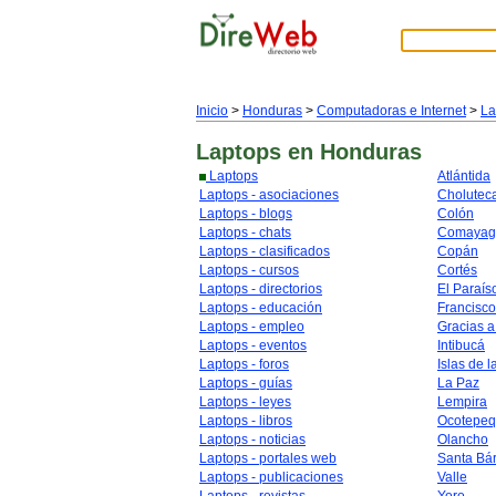
Inicio
>
Honduras
>
Computadoras e Internet
>
La
Laptops
en Honduras
Laptops
Atlántida
Laptops - asociaciones
Cholutec
Laptops - blogs
Colón
Laptops - chats
Comayag
Laptops - clasificados
Copán
Laptops - cursos
Cortés
Laptops - directorios
El Paraís
Laptops - educación
Francisc
Laptops - empleo
Gracias a
Laptops - eventos
Intibucá
Laptops - foros
Islas de l
Laptops - guías
La Paz
Laptops - leyes
Lempira
Laptops - libros
Ocotepe
Laptops - noticias
Olancho
Laptops - portales web
Santa Bá
Laptops - publicaciones
Valle