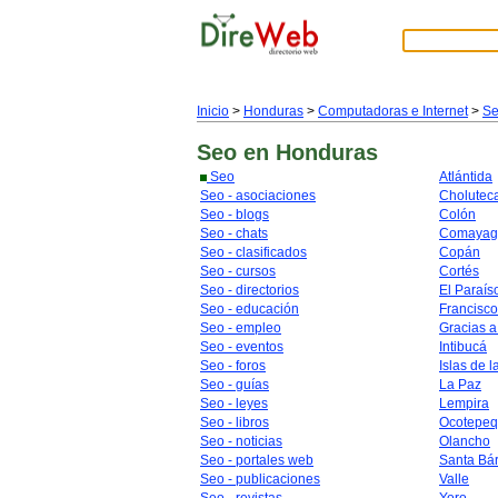
Inicio
>
Honduras
>
Computadoras e Internet
>
S
Seo
en Honduras
Seo
Atlántida
Seo - asociaciones
Cholutec
Seo - blogs
Colón
Seo - chats
Comayag
Seo - clasificados
Copán
Seo - cursos
Cortés
Seo - directorios
El Paraís
Seo - educación
Francisc
Seo - empleo
Gracias a
Seo - eventos
Intibucá
Seo - foros
Islas de l
Seo - guías
La Paz
Seo - leyes
Lempira
Seo - libros
Ocotepe
Seo - noticias
Olancho
Seo - portales web
Santa Bá
Seo - publicaciones
Valle