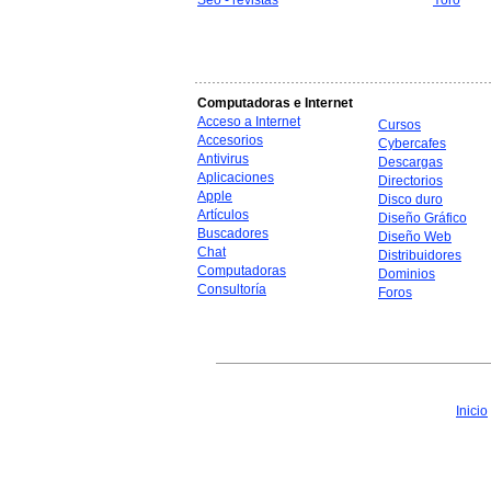
Seo - revistas
Yoro
Computadoras e Internet
Acceso a Internet
Cursos
Accesorios
Cybercafes
Antivirus
Descargas
Aplicaciones
Directorios
Apple
Disco duro
Artículos
Diseño Gráfico
Buscadores
Diseño Web
Chat
Distribuidores
Computadoras
Dominios
Consultoría
Foros
Inicio