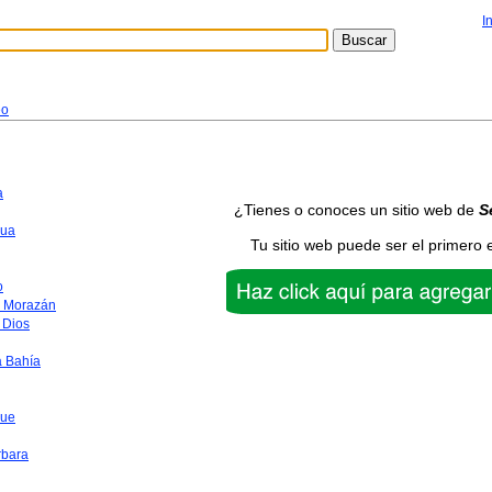
I
eo
a
¿Tienes o conoces un sitio web de
S
ua
Tu sitio web puede ser el primero 
o
o Morazán
 Dios
a Bahía
que
rbara