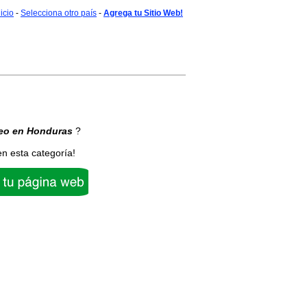
nicio
-
Selecciona otro país
-
Agrega tu Sitio Web!
eo
en Honduras
?
en esta categoría!