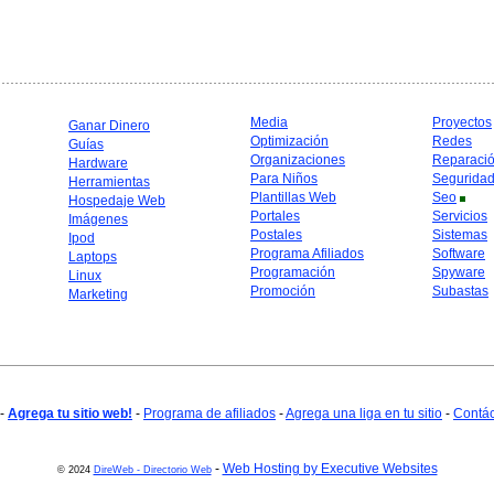
Media
Proyectos
Ganar Dinero
Optimización
Redes
Guías
Organizaciones
Reparaci
Hardware
Para Niños
Segurida
Herramientas
Plantillas Web
Seo
Hospedaje Web
Portales
Servicios
Imágenes
Postales
Sistemas
Ipod
Programa Afiliados
Software
Laptops
Programación
Spyware
Linux
Promoción
Subastas
Marketing
-
Agrega tu sitio web!
-
Programa de afiliados
-
Agrega una liga en tu sitio
-
Contá
-
Web Hosting by Executive Websites
© 2024
DireWeb - Directorio Web